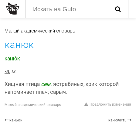
Малый академический словарь
канюк
каню́к
-
а
,
м.
Хищная птица
сем.
ястребиных, крик которой
напоминает плач; сарыч.
Предложить изменения
Малый академический словарь
каньон
канючить