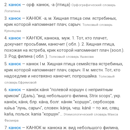
канюк
— орф. канюк, -а (птица)
Орфографический словарь
Лопатина
канюк
— КАНЮК -а; м. Хищная птица сем. ястребиных,
крик которой напоминает плач; сарыч.
Толковый словарь
Кузнецова
канюк
— КАН’ЮК, канюка, ·муж. 1. Тот, кто плачет,
докучает просьбами, канючит (·обл. ). 2. Хищная птица,
похожая на ястреба, крик которой напоминает плач (зоол.).
3. Род филина (·обл. ).
Толковый словарь Ушакова
канюк
— канюк I м. Хищная птица семейства ястребиных,
крик которой напоминает плач; сарыч. II м. местн. Тот, кто
надоедлив и неотвязно канючит; попрошайка.
Толковый
словарь Ефремовой
канюк
— каню́к ка́ня "полевой коршун с неприятным
криком" (Даль); "вид небольшого филина, Striх sсорs", укр.
каню́к, ка́ня, блр. ка́на, болг. ка́няк "коршун", сербохорв.
ка̏ња "лунь, сарыч", словен. kánja, чеш. káně – то же, слвц.
kаňа, польск. kania "коршун"...
Этимологический словарь Макса
Фасмера
канюк
— КАНЮК м. канюка ж. вид небольшого филина,