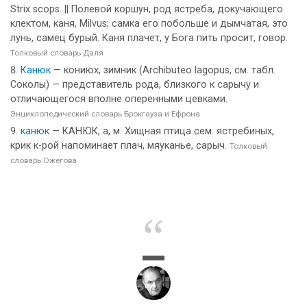
Strix scops. || Полевой коршун, род ястреба, докучающего
клектом, каня, Milvus; самка его побольше и дымчатая, это
лунь, самец бурый. Каня плачет, у Бога пить просит, говор.
Толковый словарь Даля
Канюк
— кониюх, зимник (Archibuteo lagopus, см. табл.
Соколы) — представитель рода, близкого к сарычу и
отличающегося вполне оперенными цевками.
Энциклопедический словарь Брокгауза и Ефрона
канюк
— КАНЮК, а, м. Хищная птица сем. ястребиных,
крик к-рой напоминает плач, мяуканье, сарыч.
Толковый
словарь Ожегова