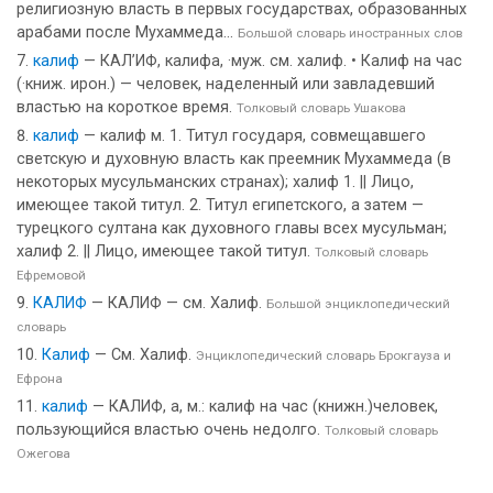
религиозную власть в первых государствах, образованных
арабами после Мухаммеда...
Большой словарь иностранных слов
калиф
— КАЛ’ИФ, калифа, ·муж. см. халиф. • Калиф на час
(·книж. ирон.) — человек, наделенный или завладевший
властью на короткое время.
Толковый словарь Ушакова
калиф
— калиф м. 1. Титул государя, совмещавшего
светскую и духовную власть как преемник Мухаммеда (в
некоторых мусульманских странах); халиф 1. || Лицо,
имеющее такой титул. 2. Титул египетского, а затем —
турецкого султана как духовного главы всех мусульман;
халиф 2. || Лицо, имеющее такой титул.
Толковый словарь
Ефремовой
КАЛИФ
— КАЛИФ — см. Халиф.
Большой энциклопедический
словарь
Калиф
— См. Халиф.
Энциклопедический словарь Брокгауза и
Ефрона
калиф
— КАЛИФ, а, м.: калиф на час (книжн.)человек,
пользующийся властью очень недолго.
Толковый словарь
Ожегова