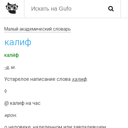
Малый академический словарь
калиф
кали́ф
-а
,
м.
Устарелое написание слова
халиф
.
◊
@ калиф на час
ирон.
о человеке, наделенном или завладевшем