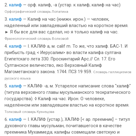
калиф
— орф. калиф, -а (устар. к халиф; калиф на час)
Орфографический словарь Лопатина
калиф
— Калиф на час (книжн. ирон.) — человек,
наделенный или завладевший властью на короткое время.
► Я бы все для вас сделал, но я только калиф на час.
Фразеологический словарь Волковой
калиф
— I. КАЛИФ а, м. calif m. То же, что халиф. БАС-1. И
прибысть град < Иерусалим> во власти калифа султана
Египетскаго лета 330. Проскинтарий Арс.// Сл. 17. Его
Султанское величество, яко Верховный Калиф
Магометанскаго закона. 1744. ПСЗ 19 959.
Словарь галлицизмов
русского языка
калиф
— КАЛИФ -а; м. Устарелое написание слова "халиф"
(титула верховного главы мусульманского теократического
государства). ◊ Калиф на час. Ирон. О человеке,
наделённом или завладевшем властью на короткое время.
Толковый словарь Кузнецова
калиф
— I. КАЛИФ (устар.), ХАЛИФ [< ар. преемник] – титул
духовного главы мусульман, почитавшегося в качестве
преемника Мухаммеда; калифы совмещали светскую и