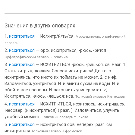
Значения в других словарях
исхитриться
— Ис/хитр/и́/ть/ся.
Морфемно-орфографический
словарь
исхитриться
— орф. исхитриться, -рюсь, -рится
Орфографический словарь Лопатина
исхитриться
— ИСХИТРИТЬСЯ -рюсь, -ришься; св. Разг. 1.
Стать хитрым, ловким. Совсем исхитрился! До того
исхитрились, что никто их поймать не может. 2. с инф.
Изловчиться, ухитриться. И. и выйти сухим из воды. И. и
обойти все препоны. И. закончить университет. ◁
Исхитряться, -яюсь, -яешься; нсв.
Толковый словарь Кузнецова
исхитриться
— ИСХИТР’ИТЬСЯ, исхитрюсь, исхитришься,
·несовер. (к исхитряться) (·разг. ). Изловчиться, улучить
удобный момент.
Толковый словарь Ушакова
исхитриться
— исхитриться сов. неперех. разг. см.
исхитряться
Толковый словарь Ефремовой