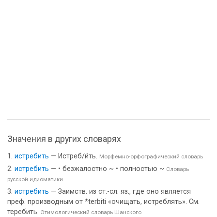
Значения в других словарях
истребить
— Истреб/и́ть.
Морфемно-орфографический словарь
истребить
— • безжалостно ~ • полностью ~
Словарь
русской идиоматики
истребить
— Заимств. из ст.-сл. яз., где оно является
преф. производным от *terbiti «очищать, истреблять». См.
теребить.
Этимологический словарь Шанского