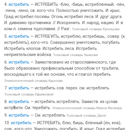
истребить
— ИСТРЕБИТЬ -блю, -бишь; истреблённый; -лён,
-лена, -лено; св. кого-что. Полностью уничтожить. И. крыс.
Град истребил посевы. Огонь истребил леса. И. друг друга.
И. дивизию противника. // Искоренить. И. народ, нацию. И. в
ком-л. семена тщеславия. // Разг.
Толковый словарь Кузнецова
истребить
— ИСТРЕБ’ИТЬ, истреблю, истребишь, ·совер. (к
истреблять), кого-что. Совершенно уничтожить, погубить.
Истребить клопов. Истребить леса. Истребить
неприятельские войска.
Толковый словарь Ушакова
истребить
— Заимствовано из старославянского, где
было образовано префиксальным способом от тръбити,
восходящего к той же основе, что и глагол теребить.
Этимологический словарь Крылова
истребить
— истребить сов. перех. см. истреблять
Толковый словарь Ефремовой
истребить
— истреби́ть истребля́ть. Заимств. из цслав.
истрѣбити. См. тереби́ть.
Этимологический словарь Макса Фасмера
истребить
— См. истреблять
Толковый словарь Даля
истребить
— ИСТРЕБИТЬ, блю, бишь; блённый (ён, ена);
сов., кого-что. Уничтожить, погубить. И. крыс. Град истребил