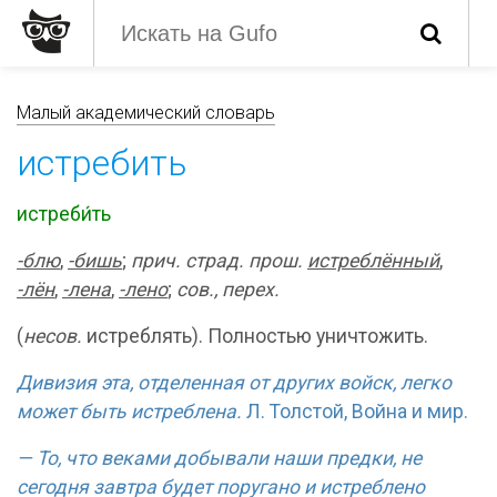
Малый академический словарь
истребить
истреби́ть
-бл
ю
,
-б
и
шь
;
прич. страд. прош.
истреблённый
,
-лён
,
-лен
а
,
-лен
о
;
сов., перех.
(
несов.
истреблять). Полностью уничтожить.
Дивизия эта, отделенная от других войск, легко
может быть истреблена.
Л. Толстой, Война и мир.
— То, что веками добывали наши предки, не
сегодня завтра будет поругано и истреблено