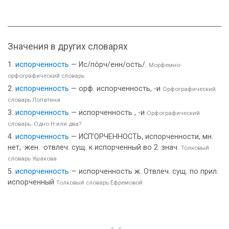
Значения в других словарях
испорченность
— Ис/по́рч/енн/ость/.
Морфемно-
орфографический словарь
испорченность
— орф. испорченность, -и
Орфографический
словарь Лопатина
испорченность
— испорченность , -и
Орфографический
словарь. Одно Н или два?
испорченность
— ИСП’ОРЧЕННОСТЬ, испорченности, мн.
нет, ·жен. ·отвлеч. сущ. к испорченный во 2 ·знач.
Толковый
словарь Ушакова
испорченность
— испорченность ж. Отвлеч. сущ. по прил.
испорченный
Толковый словарь Ефремовой