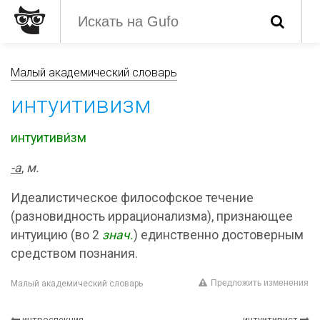
Малый академический словарь
интуитивизм
интуитиви́зм
-а
,
м.
Идеалистическое философское течение
(разновидность иррационализма), признающее
интуицию (во 2
знач.
) единственно достоверным
средством познания.
Предложить изменения
Малый академический словарь
интроспекция
интуитивист