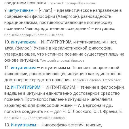
средством познания.
Толковый словарь Кузнецова
интуитивизм
— [< лат.] – идеалистическое направление в
современной философии (А.Бергсон), разновидность
иррационализма, противопоставляющее логическому
познанию “непосредственное созерцание” – интуицию;
Большой словарь иностранных слов
интуитивизм
— ИНТУИТИВ’ИЗМ, интуитивизма, мн. нет,
·муж. (филос.). Учение в идеалистической философии,
утверждающее, что истинное познание существует лишь на
основе интуиции.
Толковый словарь Ушакова
интуитивизм
— интуитивизм м. Течение в современной
философии, рассматривающее интуицию как единственно
достоверное средство познания.
Толковый словарь Ефремовой
ИНТУИТИВИЗМ
— ИНТУИТИВИЗМ — течение в философии,
видящее в интуиции единственно достоверное средство
познания. Противопоставление интуиции и интеллекта
характерно для философии жизни — А. Бергсона и др.,
попытка соединить их — для Н. О. Лосского, С. Л. Франка, Е.
Большой энциклопедический словарь
Интуитивизм
— Философско-эстетич. течение,