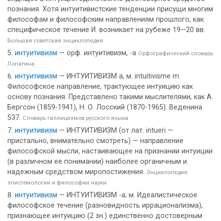
познания. Хотя интуитивистские тенденции присущи многим
философам и философским направлениям прошлого, как
специфическое течение И. возникает на рубеже 19—20 вв.
Большая советская энциклопедия
интуитивизм
— орф. интуитивизм, -а
Орфографический словарь
Лопатина
интуитивизм
— ИНТУИТИВИЗМ а, м. intuitivisme m.
Философское направление, трактующее интуицию как
основу познания. Представлено такими мыслителями, как А.
Бергсон (1859-1941), Н. О. Лосский (1870-1965). Веденина
537.
Словарь галлицизмов русского языка
интуитивизм
— ИНТУИТИВИЗМ (от лат. intueri —
пристально, внимательно смотреть) — направление
философской мысли, настаивающее на признании интуиции
(в различном ее понимании) наиболее органичным и
надежным средством миропостижения.
Энциклопедия
эпистемологии и философии науки
интуитивизм
— ИНТУИТИВИЗМ -а; м. Идеалистическое
философское течение (разновидность иррационализма),
признающее интуицию (2 зн.) единственно достоверным