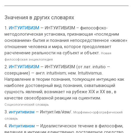
Значения в других словарях
ИНТУИТИВИЗМ
— ИНТУИТИВИЗМ – философско-
методологическая установка, признающая «последним
основанием» бытия и познания непосредственное «живое»
отношение человека и мира, которое преодолевает
расчленение реальности на субъект и объект.
Новая
философская энциклопедия
ИНТУИТИВИЗМ
— ИНТУИТИВИЗМ (от лат. intuitio —
созерцание) — англ. intuitivism; нем. Intuitivismus.
Направление в теории познания, толкующее интуицию как
наиболее достоверный вид познания, охватывающий
сущность явлений; возникает на рубеже XIX и XX вв., в
качестве своеобразной реакции на сциентизм.
Социологический словарь
интуитивизм
— Интуит/ив/и́зм/.
Морфемно-орфографический
словарь
Интуитивизм
— Идеалистическое течение в философии,
видящее в интуиции единственно достоверное средство