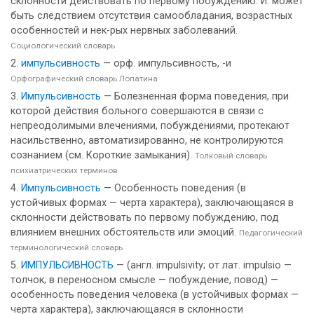
склонности действовать по первому побуждению. И. может
быть следствием отсутствия самообладания, возрастных
особенностей и нек-рых нервных заболеваний.
Социологический словарь
импульсивность
— орф. импульсивность, -и
Орфографический словарь Лопатина
Импульсивность
— Болезненная форма поведения, при
которой действия больного совершаются в связи с
непреодолимыми влечениями, побуждениями, протекают
насильственно, автоматизированно, не контролируются
сознанием (см. Короткие замыкания).
Толковый словарь
психиатрических терминов
Импульсивность
— Особенность поведения (в
устойчивых формах — черта характера), заключающаяся в
склонности действовать по первому побуждению, под
влиянием внешних обстоятельств или эмоций.
Педагогический
терминологический словарь
ИМПУЛЬСИВНОСТЬ
— (англ. impulsivity; от лат. impulsio —
толчок; в переносном смысле — побуждение, повод) —
особенность поведения человека (в устойчивых формах —
черта характера), заключающаяся в склонности