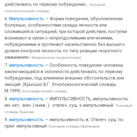
действовать по первому побуждению...
Большой
психологический словарь
Импульсивность
— Форма поведения, обусловленная
болезнью, особенностями склада личности или
сложившейся ситуацией, при которой действия, поступки
возникают в связи с непреодолимыми влечениями,
побуждениями и протекают насильственно без высшего
уровня контроля личности, по типу реакции «короткого
замыкания».
Медицинская энциклопедия
импульсивность
— Особенность поведения человека,
заключающаяся в склонности действовать по первому
побуждению, под влиянием внешних обстоятельств или
эмоций. (Крысько В.Г. Этнопсихологический словарь.
М.1999)
Этнографический словарь
импульсивность
— ИМПУЛЬС’ИВНОСТЬ, импульсивности,
мн. нет, ·жен. (·книж. ). ·отвлеч. сущ. к импульсивный.
Толковый
словарь Ушакова
импульсивность
— импульсивность ж. Отвлеч. сущ. по
прил. импульсивный
Толковый словарь Ефремовой