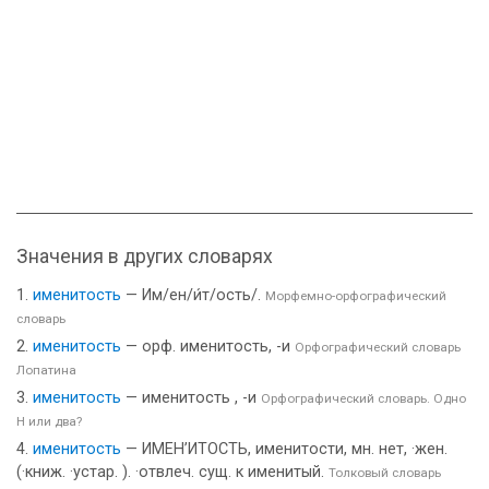
Значения в других словарях
именитость
— Им/ен/и́т/ость/.
Морфемно-орфографический
словарь
именитость
— орф. именитость, -и
Орфографический словарь
Лопатина
именитость
— именитость , -и
Орфографический словарь. Одно
Н или два?
именитость
— ИМЕН’ИТОСТЬ, именитости, мн. нет, ·жен.
(·книж. ·устар. ). ·отвлеч. сущ. к именитый.
Толковый словарь