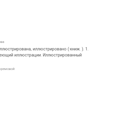
ова
стрирована, иллюстрировано (·книж. ). 1.
 Имеющий иллюстрации. Иллюстрированный
фремовой