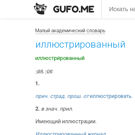
Малый академический словарь
иллюстрированный
иллюстри́рованный
-ая
,
-ое
.
1.
прич. страд. прош. от
иллюстрировать.
2.
в знач. прил.
Имеющий иллюстрации.
Иллюстрированный журнал.