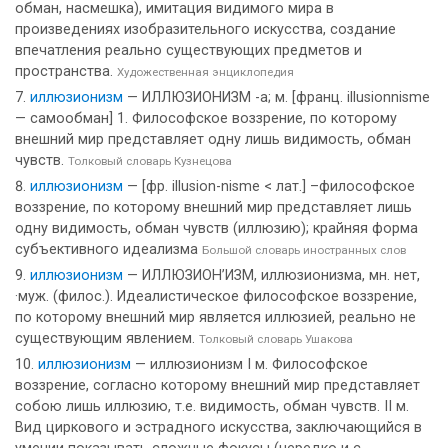
обман, насмешка), имитация видимого мира в
произведениях изобразительного искусства, создание
впечатления реально существующих предметов и
пространства.
Художественная энциклопедия
иллюзионизм
— ИЛЛЮЗИОНИЗМ -а; м. [франц. illusionnisme
— самообман] 1. Философское воззрение, по которому
внешний мир представляет одну лишь видимость, обман
чувств.
Толковый словарь Кузнецова
иллюзионизм
— [фр. illusion-nisme < лат.] –философское
воззрение, по которому внешний мир представляет лишь
одну видимость, обман чувств (иллюзию); крайняя форма
субъективного идеализма
Большой словарь иностранных слов
иллюзионизм
— ИЛЛЮЗИОН’ИЗМ, иллюзионизма, мн. нет,
·муж. (филос.). Идеалистическое философское воззрение,
по которому внешний мир является иллюзией, реально не
существующим явлением.
Толковый словарь Ушакова
иллюзионизм
— иллюзионизм I м. Философское
воззрение, согласно которому внешний мир представляет
собою лишь иллюзию, т.е. видимость, обман чувств. II м.
Вид циркового и эстрадного искусства, заключающийся в