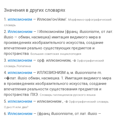
Значения в других словарях
иллюзионизм
— Иллюзи/он/и́зм/.
Морфемно-орфографический
словарь
Иллюзионизм
— I Иллюзиони́зм (франц. illusionisme, от лат.
illusio — обман, насмешка) имитация видимого мира в
произведениях изобразительного искусства, создание
впечатления реально существующих предметов и
пространства.
Большая советская энциклопедия
иллюзионизм
— орф. иллюзионизм, -а
Орфографический
словарь Лопатина
иллюзионизм
— ИЛЛЮЗИОНИЗМ а, м. illusionnisme m.
<�лат. illusio обман, насмешка. 1. Имитация видимого мира
в произведениях изобразительного искусства, создание
впечатления реальности существования предметов и
пространства. ПХЭ.
Словарь галлицизмов русского языка
иллюзионизм
— иллюзионизм , -а
Орфографический словарь.
Одно Н или два?
Иллюзионизм
— (франц illusionnisme, от лат. illusio —