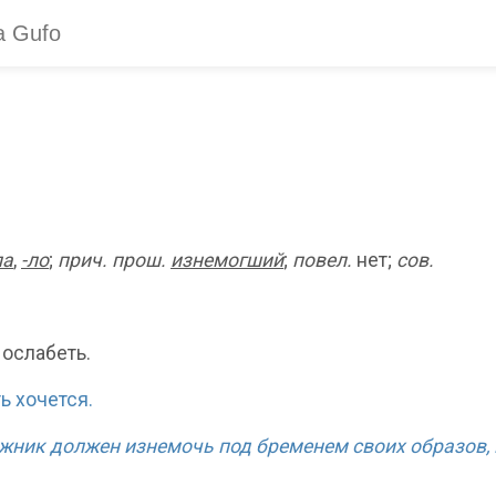
л
а
,
-л
о
;
прич. прош.
изнем
о
гший
;
повел.
нет;
сов.
 ослабеть.
ь хочется.
дожник должен изнемочь под бременем своих образов,