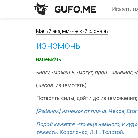
Малый академический словарь
изнемочь
изнемо́чь
-мог
у
,
-м
о
жешь
,
-м
о
гут
;
прош.
изнем
о
г
,
-
(
несов.
изнемогать).
Потерять силы, дойти до изнеможения;
[Ребенок] изнемог от плача.
Чехов, Спат
Порой кажется, что еще немного, и ху
тяжесть.
Короленко, Л. Н. Толстой.