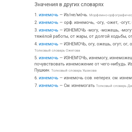
Значения в других словарях
изнемочь
— Из/не/мо́чь.
Морфемно-орфографичес
изнемочь
— орф. изнемочь, -огу, -ожет, -огут;
изнемочь
— ИЗНЕМОЧЬ -могу, -можешь, -могут;
тяжёлой работы, от жары, от долгой ходьбы, от
изнемочь
— ИЗНЕМОЧЬ, огу, ожешь, огут; ог, о
Толковый словарь Ожегова
изнемочь
— ИЗНЕМ’ОЧЬ, изнемогу, изнеможешь, 
почувствовать изнеможение от чего-нибудь. Из
Пушкин.
Толковый словарь Ушакова
изнемочь
— изнемочь сов. неперех. см. изне
изнемочь
— См. изнемогать
Толковый словарь Д