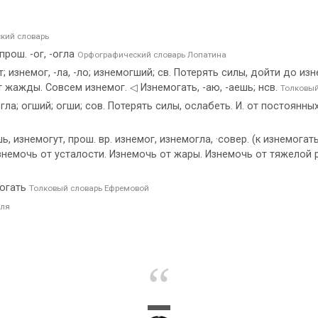
кий словарь
 прош. -ог, -огла
Орфографический словарь Лопатина
 изнемог, -ла, -ло; изнемогший; св. Потерять силы, дойти до изн
 жажды. Совсем изнемог. ◁ Изнемогать, -аю, -аешь; нсв.
Толковый
гла; огший; огши; сов. Потерять силы, ослабеть. И. от постоянных
изнемогут, прош. вр. изнемог, изнемогла, ·совер. (к изнемогать)
немочь от усталости. Изнемочь от жары. Изнемочь от тяжелой ра
могать
Толковый словарь Ефремовой
аля