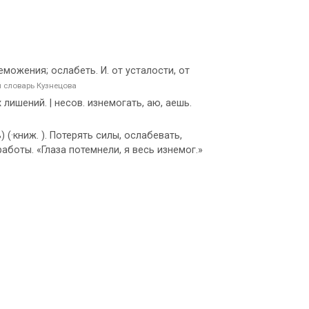
еможения; ослабеть. И. от усталости, от
 словарь Кузнецова
 лишений. | несов. изнемогать, аю, аешь.
 (·книж. ). Потерять силы, ослабевать,
боты. «Глаза потемнели, я весь изнемог.»