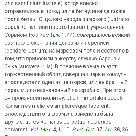
или sacrificium lustrale), когда войско
отправлялось в поход или в битву, иногда также
после битвы. О. целого народа римского (lustratio
populi Romani или просто lustrum), учрежденное
Сервием Туллием (
Liv.
1, 44), совершалось всякий
раз после окончания ценза или переписи
(condere lustrum) на Марсовом поле и состояло в
том, что приносили в жертву свинью, барана и
быка (suovetaurilia). В прежние времена этот
торжественный обряд совершал царь и консулы,
впоследствии один из цензоров, или выбранный
первым, или назначенный по жребию. При этом
он произносил молитву: ut dii immortales populi
Romani res meliores arnplioresque facerent.
Впоследствии эта формула заменена была
другою: ut res Romanas perpetuo incolumes
servarent.
Val. Max.
4, 1, 10.
Suet. Oct.
97.
Liv.
38, 36.