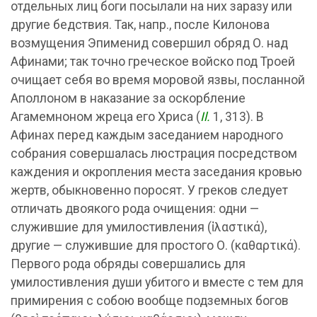
отдельных лиц боги посылали на них заразу или
другие бедствия. Так, напр., после Килонова
возмущения Эпименид совершил обряд О. над
Афинами; так точно греческое войско под Троей
очищает себя во время моровой язвы, посланной
Аполлоном в наказание за оскорбление
Агамемноном жреца его Хриса (
Il.
1, 313). В
Афинах перед каждым заседанием народного
собрания совершалась люстрация посредством
каждения и окропления места заседания кровью
жертв, обыкновенно поросят. У греков следует
отличать двоякого рода очищения: одни —
служившие для умилостивления (ἰλαστικά),
другие — служившие для простого О. (καθαρτικά).
Первого рода обряды совершались для
умилостивления души убитого и вместе с тем для
примирения с собою вообще подземных богов