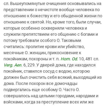
сл. Вышеупомянутые очищения основывались на
представлении о нечистоте вообще человека по
отношению к божеству и его обыденной жизни по
отношению к святой. Но, кроме того, были случаи,
которые особенно оскверняли человека и
служили препятствием его общению с богами и
потому требовали особого О. Таковыми
считались: пролитие крови или убийство,
месячные О. женщин, прикосновение к
покойникам, похороны и т. п.
Ноm. Od.
10, 481 сл.
Verg. Aen.
6, 229. У дверей дома, где находился
покойник, ставился сосуд с водою, которою
должен был очистить себя всякий, выходящий из
дома. После похорон все домочадцы
подвергались еще особому О. Часто О.
совершалось над целыми городами, народами и
войсками, когда за преступление всех или же