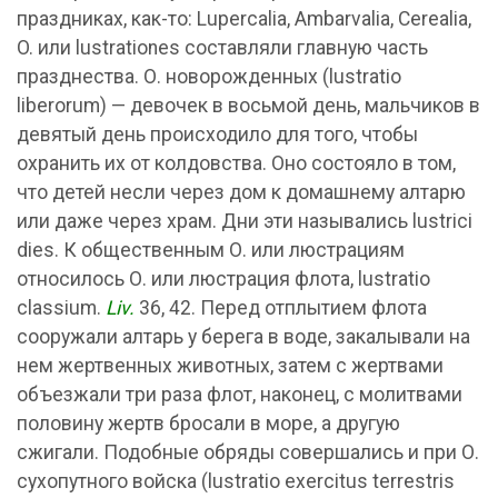
праздниках, как-то: Lupercalia, Ambarvalia, Cerealia,
O. или lustrationes составляли главную часть
празднества. О. новорожденных (lustratio
liberorum) — девочек в восьмой день, мальчиков в
девятый день происходило для того, чтобы
охранить их от колдовства. Оно состояло в том,
что детей несли через дом к домашнему алтарю
или даже через храм. Дни эти назывались lustrici
dies. К общественным О. или люстрациям
относилось О. или люстрация флота, lustratio
classium.
Liv.
36, 42. Перед отплытием флота
сооружали алтарь у берега в воде, закалывали на
нем жертвенных животных, затем с жертвами
объезжали три раза флот, наконец, с молитвами
половину жертв бросали в море, а другую
сжигали. Подобные обряды совершались и при О.
сухопутного войска (lustratio exercitus terrestris