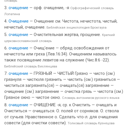
словарь
очищение
— орф. очищение, -я
Орфографический словарь
Лопатина
Очищение
— Очищение см. Чистота, нечистота, чистый,
нечистый, очищение.
Библейская энциклопедия Брокгауза
очищение
— Очистительная жертва, прощение.
Краткий
церковнославянский словарь
очищение
— Очищ’ение — обряд освобождения от
нечистоты или греха (Лев.16:34). Очищением называлось
также посвящение левитов на служение (Чис.8:6 -22).
Библейский словарь Вихлянцева
очищение
— ГРЯЗНЫЙ — ЧИСТЫЙ Грязно — чисто (см.)
грязнуля — чистюля грязнить — чистить (см.) грязниться —
чиститься загрязнять(ся) — очищать(ся) загрязнение —
очищение (см.) загрязнение — очистка грязь — чистота (см.)
Грязное окно — чистое окно.
Словарь антонимов русского языка
очищение
— ОЧИЩЕНИЕ -я; ср. к Очистить — очищать и
Очиститься — очищаться. О. полей от сорняков. О. ствола
от сучьев. Нравственное о. Сделать что-л. для очищения
совести (для очистки совести).
Толковый словарь Кузнецова