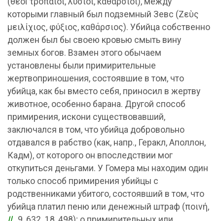
(θεοὶ τρόπαιοι, λύσιοι, καθάρσιοι), между
которыми главный был подземный Зевс (Ζεὺς
μειλίχιος, φύξιος, καθάρσιος). Убийца собственно
должен был бы своею кровью смыть вину
земных богов. Взамен этого обычаем
установлены были примирительные
жертвоприношения, состоявшие в том, что
убийца, как бы вместо себя, приносил в жертву
животное, особенно барана. Другой способ
примирения, искони существовавший,
заключался в том, что убийца добровольно
отдавался в рабство (как, напр., Геракл, Аполлон,
Кадм), от которого он впоследствии мог
откупиться деньгами. У Гомера мы находим один
только способ примирения убийцы с
родственниками убитого, состоявший в том, что
убийца платил пеню или денежный штраф (ποινή,
Il.
, 9, 632. 18, 498); о примирительных или