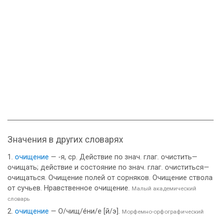
Значения в других словарях
очищение
— -я, ср. Действие по знач. глаг. очистить—
очищать; действие и состояние по знач. глаг. очиститься—
очищаться. Очищение полей от сорняков. Очищение ствола
от сучьев. Нравственное очищение.
Малый академический
словарь
очищение
— О/чищ/е́ни/е [й/э].
Морфемно-орфографический