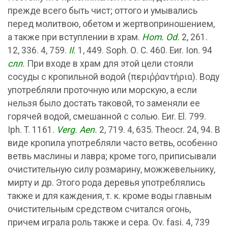
прежде всего быть чист; оттого и умывались
перед молитвою, обетом и жертвоприношением,
а также при вступлении в храм.
Ноm. Od.
2, 261.
12, 336. 4, 759.
Il.
1, 449. Soph. О. С. 460. Еиr. Ion. 94
слл.
При входе в храм для этой цели стояли
сосуды с кропильной водой (περιῤῤαντήρια). Воду
употребляли проточную или морскую, а если
нельзя было достать таковой, то заменяли ее
горячей водой, смешанной с солью. Еиr. El. 799.
Iph. T. 1161.
Verg. Aen.
2, 719. 4, 635. Theocr. 24, 94. В
виде кропила употребляли часто ветвь, особенно
ветвь маслины и лавра; кроме того, приписывали
очистительную силу розмарину, можжевельнику,
мирту и др. Этого рода деревья употреблялись
также и для каждения, т. к. кроме воды главным
очистительным средством считался огонь,
причем играла роль также и сера. Ov. fasi. 4, 739