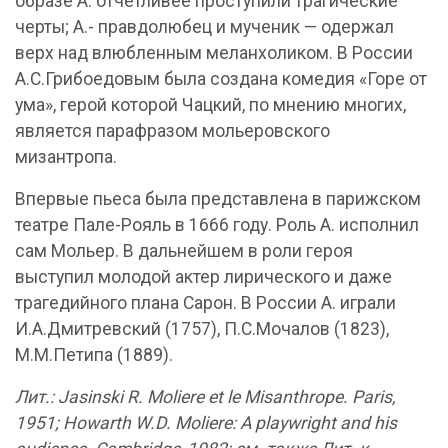
образе А. отчетливее проступили трагические
черты; А.- правдолюбец и мученик — одержал
верх над влюбленным меланхоликом. В России
А.С.Грибоедовым была создана комедия «Горе от
ума», герой которой Чацкий, по мнению многих,
является парафразом мольеровского
мизантропа.
Впервые пьеса была представлена в парижском
театре Пале-Рояль в 1666 году. Роль А. исполнил
сам Мольер. В дальнейшем в роли героя
выступил молодой актер лирического и даже
трагедийного плана Сарон. В России А. играли
И.А.Дмитревский (1757), П.С.Мочалов (1823),
М.М.Петипа (1889).
Лит.: Jasinski R. Moliere et le Misanthrope. Paris,
1951; Howarth W.D. Moliere: A playwright and his