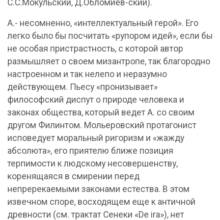
С.С.Мокульский, Д.Обломиев-ский).
А.- несомненно, «интеллектуальный герой». Его
легко было бы посчитать «рупором идей», если бы
не особая пристрастность, с которой автор
размышляет о своем мизантропе, так благородно
настроенном и так нелепо и неразумно
действующем. Пьесу «пронизывает»
философский диспут о природе человека и
законах общества, который ведет А. со своим
другом Филинтом. Мольеровский протагонист
исповедует моральный ригоризм и «жажду
абсолюта», его приятелю ближе позиция
терпимости к людскому несовершенству,
коренящаяся в смирении перед
непререкаемыми законами естества. В этом
извечном споре, восходящем еще к античной
древности (см. трактат Сенеки «De ira»), нет