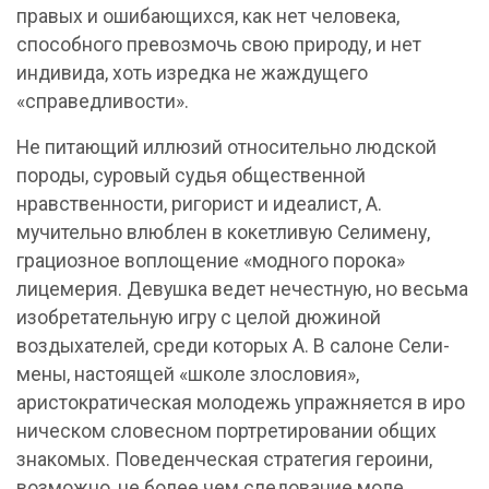
правых и ошибающихся, как нет человека,
способного превозмочь свою природу, и нет
индивида, хоть изредка не жаждущего
«справедливости».
Не питающий иллюзий относительно людской
породы, суровый судья общественной
нравственности, ригорист и идеалист, А.
мучительно влюблен в кокетливую Селимену,
грациозное воплощение «модного порока»
лицемерия. Девушка ведет нечестную, но весьма
изобретательную игру с целой дюжиной
воздыхателей, среди которых А. В салоне Сели-
мены, настоящей «школе злословия»,
аристократическая молодежь упражняется в иро
ническом словесном портретировании общих
знакомых. Поведенческая стратегия героини,
возможно, не более чем следование моде,