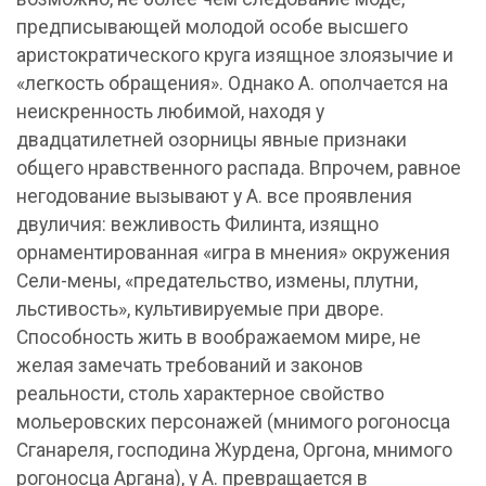
предписывающей молодой особе высшего
аристократического круга изящное злоязычие и
«легкость обращения». Однако А. ополчается на
неискренность любимой, находя у
двадцатилетней озорницы явные признаки
общего нравственного распада. Впрочем, равное
негодование вызывают у А. все проявления
двуличия: вежливость Филинта, изящно
орнаментированная «игра в мнения» окружения
Сели-мены, «предательство, измены, плутни,
льстивость», культивируемые при дворе.
Способность жить в воображаемом мире, не
желая замечать требований и законов
реальности, столь характерное свойство
мольеровских персонажей (мнимого рогоносца
Сганареля, господина Журдена, Оргона, мнимого
рогоносца Аргана), у А. превращается в