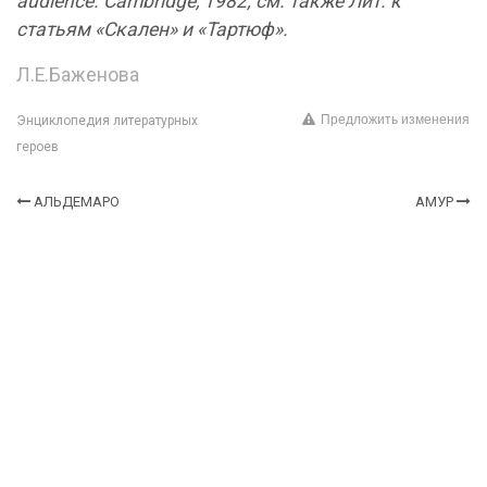
audience. Cambridge, 1982; см. также Лит. к
статьям «Скален» и «Тартюф».
Л.Е.Баженова
Предложить изменения
Энциклопедия литературных
героев
АЛЬДЕМАРО
АМУР