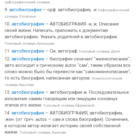
орфографический словарь
автобиография
— орф. автобиография, -и
Орфографический
словарь Лопатина
автобиография
— АВТОБИОГРАФИЯ -и; ж. Описание
своей жизни. Написать, приложить к документам
автобиографию. Указать родителей в автобиографии.
Толковый словарь Кузнецова
автобиография
— См. автограф
Толковый словарь Даля
автобиография
— биография означает "жизнеописание",
авто восходит к греческому autos "сам", таким образом все
слово можно было бы перевести как "саможизнеописание",
то есть биография, написанная автором.
Этимологический
словарь Крылова
автобиография
— автобиография ж. Последовательное
изложение самим говорящим или пишущим основных
этапов его жизни.
Толковый словарь Ефремовой
автобиография
— АВТОБИОГР’АФИЯ, автобиографии,
·жен. (от ·греч. autos — сам и слова биография). Сочинение,
в котором автор излагает историю своей собственной
жизни.
Толковый словарь Ушакова