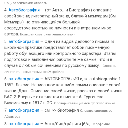
Социологический словарь
Автобиография
— (от Авто... и Биография) описание
своей жизни; литературный жанр, близкий мемуарам (См.
Мемуары), но отличающийся большей
сосредоточенностью на личности и внутреннем мире
автора.
Большая советская энциклопедия
автобиография
— Один из видов делового письма. В
школьной практике представляет собой письменную
работу обучающего или контрольного характера. Этапы
подготовки и выполнения работы те же самые, что и в
случае с любым сочинением по русскому языку...
Словарь
лингвистических терминов Жеребило
автобиография
— АВТОБИОГРАФИЯ и, ж. autobiographie f.
1852. Лексис. Написанное кем либо самим описание своей
жизни. Даль. Описание своей жизни; рассказ о своей жизни.
БАС-2. Впервые отмечается в письме А. Тургенева
Вяземскому в 1817 г. ЭС.
Словарь галлицизмов русского языка
автобиография
— см. >> биография
Словарь синонимов
Абрамова
автобиография
— Авто/био/гра́фи/я [й/а].
Морфемно-