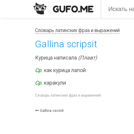
Словарь латинских фраз и выражений
Gallina scripsit
Курица написала
(Плавт)
Ср.
как курица лапой
Ср.
каракули
Словарь латинских фраз и выражений
Gallina cecinit