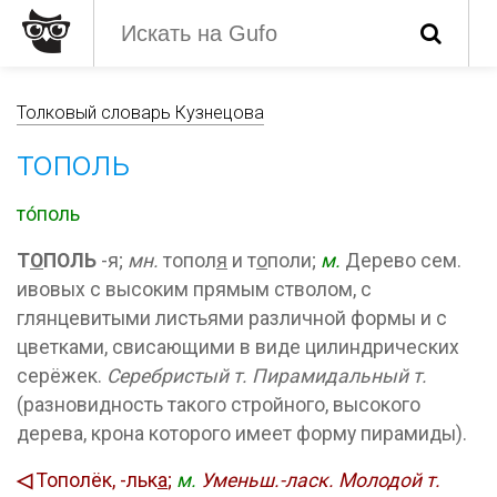
Толковый словарь Кузнецова
тополь
то́поль
Т
О
ПОЛЬ
-я;
мн.
топол
я
и т
о
поли;
м.
Дерево сем.
ивовых с высоким прямым стволом, с
глянцевитыми листьями различной формы и с
цветками, свисающими в виде цилиндрических
серёжек.
Серебристый т.
Пирамидальный т.
(разновидность такого стройного, высокого
дерева, крона которого имеет форму пирамиды).
◁
Тополёк, -льк
а
;
м.
Уменьш.-ласк.
Молодой т.