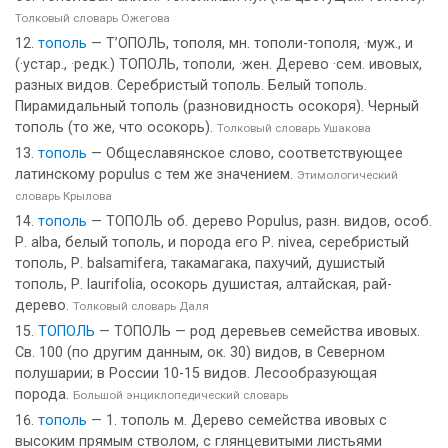
Толковый словарь Ожегова
тополь
— Т’ОПОЛЬ, тополя, мн. тополи-тополя, ·муж., и
(·устар., ·редк.) ТОПОЛЬ, тополи, ·жен. Дерево ·сем. ивовых,
разных видов. Серебристый тополь. Белый тополь.
Пирамидальный тополь (разновидность осокоря). Черный
тополь (то же, что осокорь).
Толковый словарь Ушакова
тополь
— Общеславянское слово, соответствующее
латинскому populus с тем же значением.
Этимологический
словарь Крылова
тополь
— ТОПОЛЬ об. дерево Populus, разн. видов, особ.
Р. alba, белый тополь, и порода его Р. nivea, серебристый
тополь, Р. balsamifera, такамагака, пахучий, душистый
тополь, Р. laurifolia, осокорь душистая, алтайская, рай-
дерево.
Толковый словарь Даля
ТОПОЛЬ
— ТОПОЛЬ — род деревьев семейства ивовых.
Св. 100 (по другим данным, ок. 30) видов, в Северном
полушарии; в России 10-15 видов. Лесообразующая
порода.
Большой энциклопедический словарь
тополь
— 1. тополь м. Дерево семейства ивовых с
высоким прямым стволом, с глянцевитыми листьями