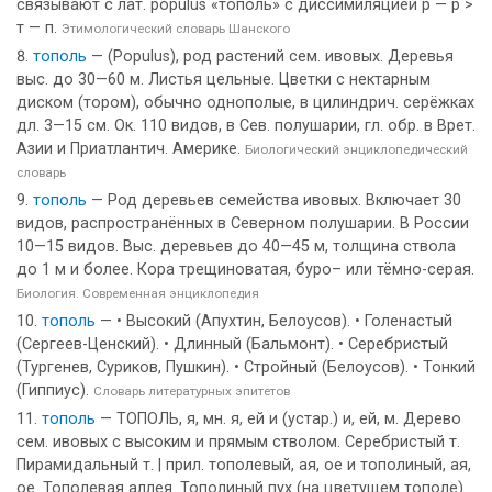
связывают с лат. populus «тополь» с диссимиляцией p — p >
т — п.
Этимологический словарь Шанского
тополь
— (Populus), род растений сем. ивовых. Деревья
выс. до 30—60 м. Листья цельные. Цветки с нектарным
диском (тором), обычно однополые, в цилиндрич. серёжках
дл. 3—15 см. Ок. 110 видов, в Сев. полушарии, гл. обр. в Врет.
Азии и Приатлантич. Америке.
Биологический энциклопедический
словарь
тополь
— Род деревьев семейства ивовых. Включает 30
видов, распространённых в Северном полушарии. В России
10—15 видов. Выс. деревьев до 40—45 м, толщина ствола
до 1 м и более. Кора трещиноватая, буро– или тёмно-серая.
Биология. Современная энциклопедия
тополь
— • Высокий (Апухтин, Белоусов). • Голенастый
(Сергеев-Ценский). • Длинный (Бальмонт). • Серебристый
(Тургенев, Суриков, Пушкин). • Стройный (Белоусов). • Тонкий
(Гиппиус).
Словарь литературных эпитетов
тополь
— ТОПОЛЬ, я, мн. я, ей и (устар.) и, ей, м. Дерево
сем. ивовых с высоким и прямым стволом. Серебристый т.
Пирамидальный т. | прил. тополевый, ая, ое и тополиный, ая,
ое. Тополевая аллея. Тополиный пух (на цветущем тополе).