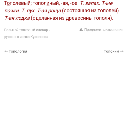
Т
о
полевый; топол
и
ный, -ая, -ое.
Т. запах.
Т-ые
почки.
Т. пух.
Т-ая роща
(состоящая из тополей).
Т-ая лодка
(сделанная из древесины тополя).
Предложить изменения
Большой толковый словарь
русского языка Кузнецова
топология
топоним