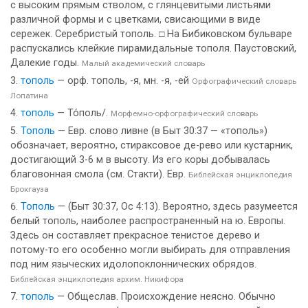
с высоким прямым стволом, с глянцевитыми листьями
различной формы и с цветками, свисающими в виде
сережек. Серебристый тополь. □ На Бибиковском бульваре
распускались клейкие пирамидальные тополя. Паустовский,
Далекие годы.
Малый академический словарь
тополь
— орф. тополь, -я, мн. -я, -ей
Орфографический словарь
Лопатина
тополь
— То́поль/.
Морфемно-орфографический словарь
Тополь
— Евр. слово ливне (в Быт 30:37 — «тополь»)
обозначает, вероятно, стираксовое де-рево или кустарник,
достигающий 3-6 м в высоту. Из его коры добывалась
благовонная смола (см. Стакти). Евр.
Библейская энциклопедия
Брокгауза
Тополь
— (Быт 30:37, Ос 4:13). Вероятно, здесь разумеется
белый тополь, наиболее распространенный на ю. Европы.
Здесь он составляет прекрасное тенистое дерево и
потому-то его особенно могли выбирать для отправления
под ним языческих идолопоклоннических обрядов.
Библейская энциклопедия архим. Никифора
тополь
— Общеслав. Происхождение неясно. Обычно