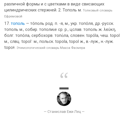
различной формы и с цветками в виде свисающих
цилиндрических стержней. 2. Тополь м.
Толковый словарь
Ефремовой
тополь
— то́поль род. п. -я, м., укр. топо́ля, др.-русск.
тополь м., собир. тополиɪе ср. р., цслав. тополь ж. λεύκη,
болг. топо́ла, сербохорв. топо̀ла, словен. tорólа, чеш. tороl
м., слвц. tороl᾽ м., польск. tороlа, tороl ж., в.-луж., н.-луж.
tороɫ.
Этимологический словарь Макса Фасмера