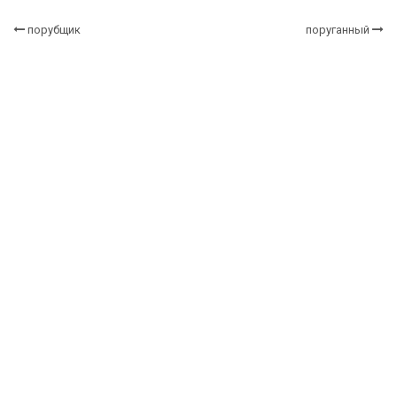
порубщик
поруганный