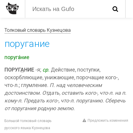
Толковый словарь Кузнецова
поругание
поруга́ние
ПОРУГ
А
НИЕ
-я;
ср.
Действие, поступки,
оскорбляющие, унижающие, порочащие кого-,
что-л.; глумление.
П. над человеческим
достоинством.
Отдать, оставить кого-, что-л. на п.
кому-л.
Предать кого-, что-л. поруганию.
Сберечь
от поругания родную землю.
Предложить изменения
Большой толковый словарь
русского языка Кузнецова