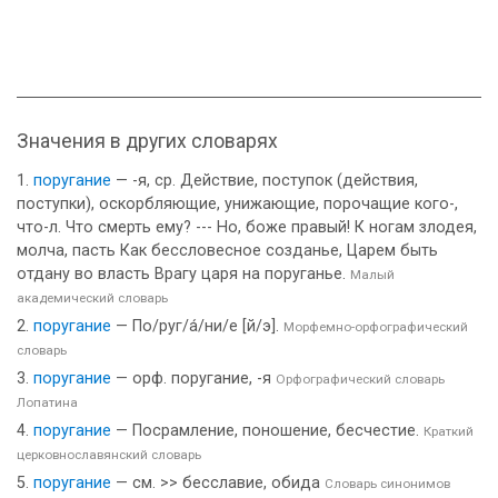
Значения в других словарях
поругание
— -я, ср. Действие, поступок (действия,
поступки), оскорбляющие, унижающие, порочащие кого-,
что-л. Что смерть ему? --- Но, боже правый! К ногам злодея,
молча, пасть Как бессловесное созданье, Царем быть
отдану во власть Врагу царя на поруганье.
Малый
академический словарь
поругание
— По/руг/а́/ни/е [й/э].
Морфемно-орфографический
словарь
поругание
— орф. поругание, -я
Орфографический словарь
Лопатина
поругание
— Посрамление, поношение, бесчестие.
Краткий
церковнославянский словарь
поругание
— см. >> бесславие, обида
Словарь синонимов