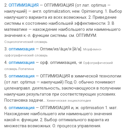
ОПТИМИЗАЦИЯ
— ОПТИМИЗАЦИЯ (от лат. optimus —
наилучший) — англ. optimalization; нем. Opimierung. 1. Выбор
наилучшего варианта из всех возможных. 2. Приведение
системы к состоянию наибольшей эффективности. 3. В
математике — нахождение наибольшего или наименьшего
значения к.-л. функции системы. см. ОПТИМУМ.
Социологический словарь
оптимизация
— Оптим/из/а́ци/я [й/а].
Морфемно-
орфографический словарь
оптимизация
— орф. оптимизация, -и
Орфографический
словарь Лопатина
оптимизация
— ОПТИМИЗАЦИЯ в химической технологии
(от лат. optimus — наилучший) Под О. обычно понимают
целенаправл. деятельность, заключающуюся в получении
наилучших результатов при соответствующих условиях.
Постановка задачи...
Химическая энциклопедия
оптимизация
— ОПТИМИЗАЦИЯ и, ж. optimisation 1. мат.
Нахождение наибольшего или наименьшего значения
какой-н. функции. 2. Выбор оптимального варанта из
множества возможных. О. процесса управления.