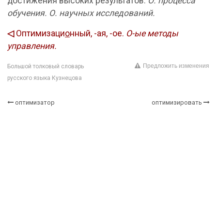
достижения высоких результатов.
О. процесса
обучения.
О. научных исследований.
◁
Оптимизаци
о
нный, -ая, -ое.
О-ые методы
управления.
Предложить изменения
Большой толковый словарь
русского языка Кузнецова
оптимизатор
оптимизировать