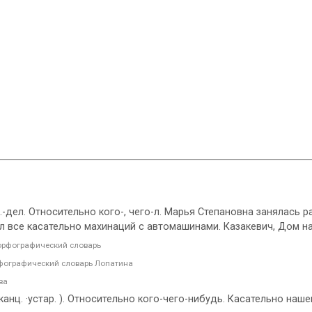
ц.-дел. Относительно кого-, чего-л. Марья Степановна занялась
нал все касательно махинаций с автомашинами. Казакевич, Дом 
рфографический словарь
фографический словарь Лопатина
ва
анц. ·устар. ). Относительно кого-чего-нибудь. Касательно наше