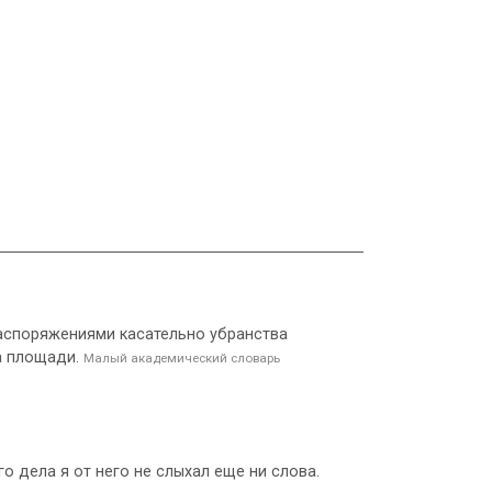
 распоряжениями касательно убранства
на площади.
Малый академический словарь
го дела я от него не слыхал еще ни слова.