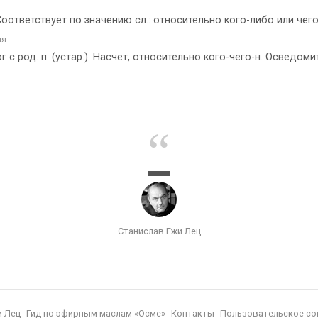
 Соответствует по значению сл.: относительно кого-либо или чег
ля
с род. п. (устар.). Насчёт, относительно кого-чего-н. Осведоми
и Лец
Гид по эфирным маслам «Осме»
Контакты
Пользовательское со