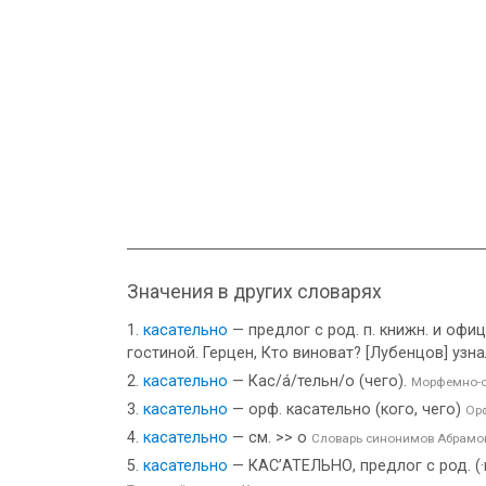
Значения в других словарях
касательно
— предлог с род. п. книжн. и офи
гостиной. Герцен, Кто виноват? [Лубенцов] уз
касательно
— Кас/а́/тельн/о (чего).
Морфемно-о
касательно
— орф. касательно (кого, чего)
Ор
касательно
— см. >> о
Словарь синонимов Абрамо
касательно
— КАС’АТЕЛЬНО, предлог с род. (·к