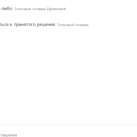
о-либо.
Толковый словарь Ефремовой
ться к. принятого решения.
Толковый словарь
глашение