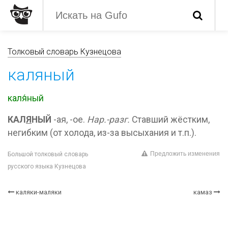
Толковый словарь Кузнецова
каляный
каля́ный
КАЛ
Я
НЫЙ
-ая, -ое.
Нар.-разг.
Ставший жёстким,
негибким (от холода, из-за высыхания и т.п.).
Предложить изменения
Большой толковый словарь
русского языка Кузнецова
каляки-маляки
камаз