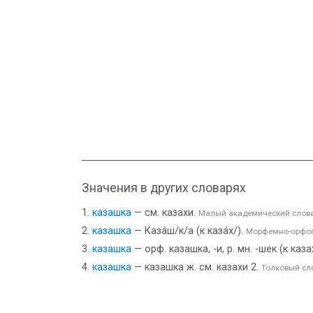
Значения в других словарях
казашка
— см. казахи.
Малый академический слов
казашка
— Каза́ш/к/а (к каза́х/).
Морфемно-орфог
казашка
— орф. казашка, -и, р. мн. -шек (к каз
казашка
— казашка ж. см. казахи 2.
Толковый сл