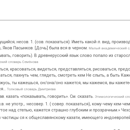
ущийся; несов. 1. (сов. показаться). Иметь какой-л. вид, произво
, Яков Пасынков. [Дочь] была вся в черном.
Малый академический с
вать, говорить). В древнерусский язык слово попало из старос
ский словарь Семёнова
ься, красоваться, видеться, представляться, рисоваться, предс
ться, пахнуть чем, глядеть, смотреть кем Не слыть, а быть Каже
 кажусь, ты кажешься, он/она/оно кажется, мы кажемся, вы кажетес
я...
Толковый словарь Дмитриева
. казать «показывать, говорить». См. сказать.
Этимологический сл
в. не употр., ·несовер. 1. (·совер. показаться), кому-чему кем-ч
утое над степью, кажется страшно глубоким и прозрачным.» Чех
 частицы ся к общеславянскому казати, имеющего индоевропе