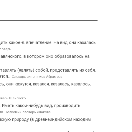
дить какое-л. впечатление. На вид она казалась
ловарь
лавянского, в котором оно образовалось на
тавлять (являть) собой, представлять из себя,
тся...
Словарь синонимов Абрамова
ь, они кажутся, казался, казалась, казалось,
оварь Шанского
ем. Иметь какой-нибудь вид, производить
ов.
Толковый словарь Ушакова
йскую природу (в древнеиндийском находим