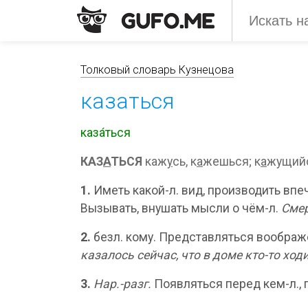
Толковый словарь Кузнецова
казаться
каза́ться
КАЗ
А
ТЬСЯ
каж
у
сь, к
а
жешься; к
а
жущий
1.
Иметь какой-л. вид, производить впе
Вызывать, внушать мысли о чём-л.
Смер
2.
безл. кому. Представляться вообра
казалось сейчас, что в доме кто-то ходи
3.
Нар.-разг.
Появляться перед кем-л., 