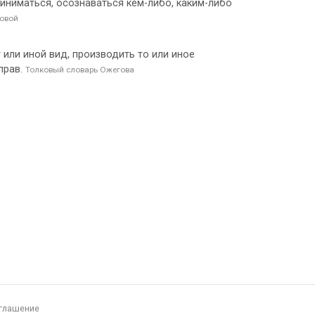
приниматься, осознаваться кем-либо, каким-либо
овой
т или иной вид, производить то или иное
 прав.
Толковый словарь Ожегова
глашение