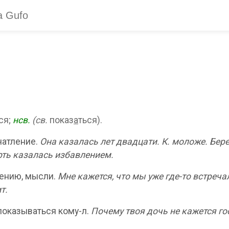
ся;
нсв.
(св.
показ
а
ться).
чатление.
Она казалась лет двадцати.
К. моложе.
Бере
ть казалась избавлением.
жению, мысли.
Мне кажется, что мы уже где-то встреча
т.
показываться кому-л.
Почему твоя дочь не кажется го