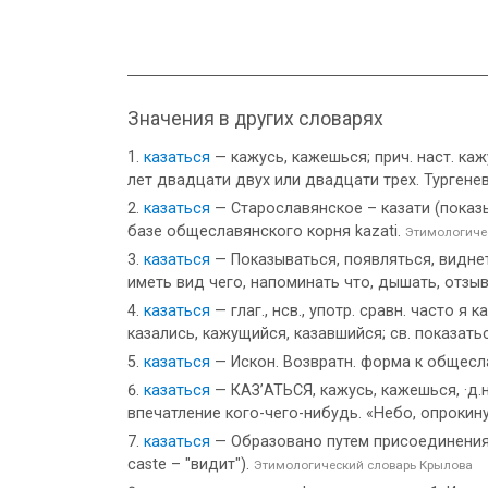
Значения в других словарях
казаться
— кажусь, кажешься; прич. наст. каж
лет двадцати двух или двадцати трех. Тургенев
казаться
— Старославянское – казати (показы
базе общеславянского корня kazati.
Этимологиче
казаться
— Показываться, появляться, виднет
иметь вид чего, напоминать что, дышать, отзыва
казаться
— глаг., нсв., употр. сравн. часто я
казались, кажущийся, казавшийся; св. показатьс
казаться
— Искон. Возвратн. форма к общеслав
казаться
— КАЗ’АТЬСЯ, кажусь, кажешься, ·д.н.
впечатление кого-чего-нибудь. «Небо, опрокин
казаться
— Образовано путем присоединения
caste – "видит").
Этимологический словарь Крылова