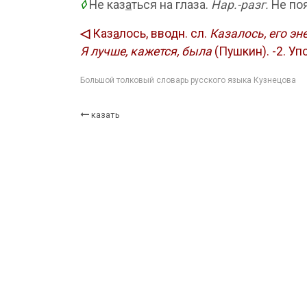
◊
Не каз
а
ться на глаза.
Нар.-разг.
Не поя
◁
Каз
а
лось, вводн. сл.
Казалось, его эн
Я лучше, кажется, была
(Пушкин). -2. Уп
Большой толковый словарь русского языка Кузнецова
казать