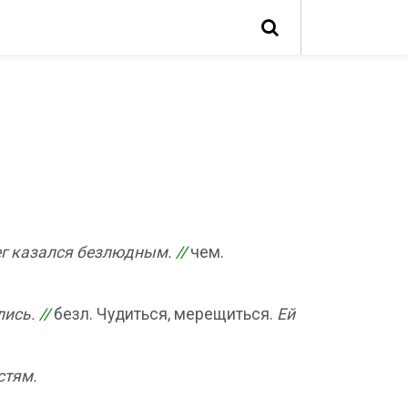
г казался безлюдным.
//
чем.
лись.
//
безл. Чудиться, мерещиться.
Ей
стям.