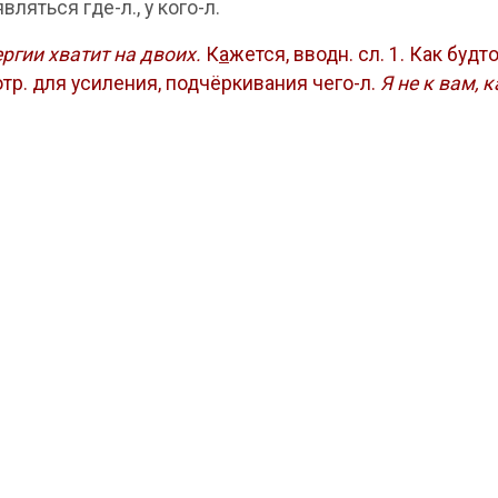
вляться где-л., у кого-л.
ергии хватит на двоих.
К
а
жется, вводн. сл. 1. Как буд
отр. для усиления, подчёркивания чего-л.
Я не к вам, 