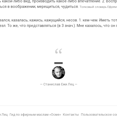
ть какой-либо вид, производить какое-либо впечатление. 2. Вос
ляться в воображении; мерещиться, чудиться.
Толковый словарь Ефрем
лся, казалась; кажись; кажущийся; несов. 1. кем-чем. Иметь то
безл. То же, что представляться (в 3 знач.). Мне казалось, что он
и Лец
Гид по эфирным маслам «Осме»
Контакты
Пользовательское со