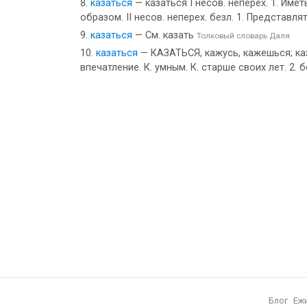
казаться
— казаться I несов. неперех. 1. Име
образом. II несов. неперех. безл. 1. Представ
казаться
— См. казать
Толковый словарь Даля
казаться
— КАЗАТЬСЯ, кажусь, кажешься; каза
впечатление. К. умным. К. старше своих лет. 2. 
Блог
Еж