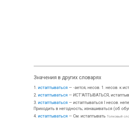
Значения в других словарях
истаптываться
— -ается; несов. 1. несов. к ис
истаптываться
— ИСТ’АПТЫВАТЬСЯ, истаптываюс
истаптываться
— истаптываться I несов. неперех
Приходить в негодность; изнашиваться (об обу
истаптываться
— См. истаптывать
Толковый сл