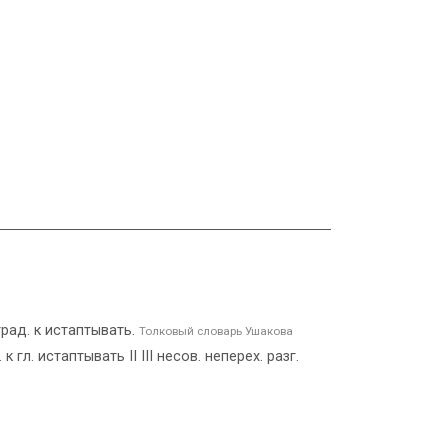
трад. к истаптывать.
Толковый словарь Ушакова
к гл. истаптывать II III несов. неперех. разг.