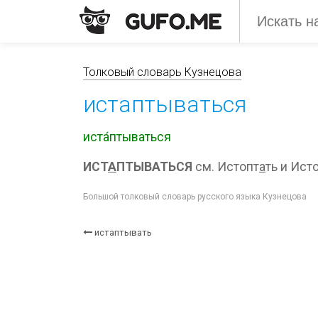
Толковый словарь Кузнецова
истаптываться
иста́птываться
ИСТ
А
ПТЫВАТЬСЯ
см. Истопт
а
ть и Ист
Большой толковый словарь русского языка Кузнецова
истаптывать