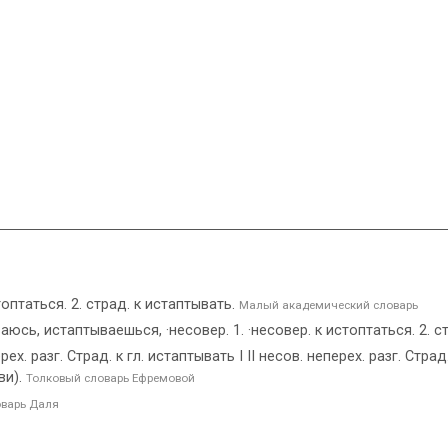
топтаться. 2. страд. к истаптывать.
Малый академический словарь
ь, истаптываешься, ·несовер. 1. ·несовер. к истоптаться. 2. с
. разг. Страд. к гл. истаптывать I II несов. неперех. разг. Страд. 
ви).
Толковый словарь Ефремовой
оварь Даля