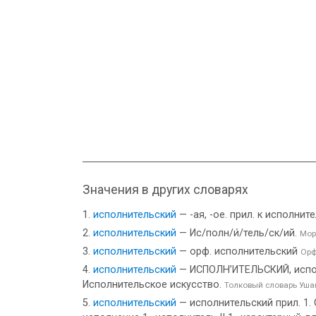
Значения в других словарях
исполнительский
— -ая, -ое. прил. к исполни
исполнительский
— Ис/полн/и́/тель/ск/ий.
Мор
исполнительский
— орф. исполнительский
Орф
исполнительский
— ИСПОЛН’ИТЕЛЬСКИЙ, исполн
Исполнительское искусство.
Толковый словарь Уша
исполнительский
— исполнительский прил. 1. 