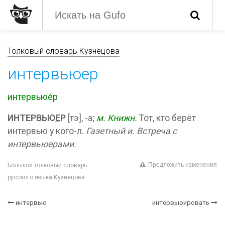
Толковый словарь Кузнецова
интервьюер
интервьюе́р
ИНТЕРВЬЮ
Е
Р
[тэ], -а;
м.
Книжн.
Тот, кто берёт
интервью у кого-л.
Газетный и.
Встреча с
интервьюерами.
Предложить изменения
Большой толковый словарь
русского языка Кузнецова
интервью
интервьюировать