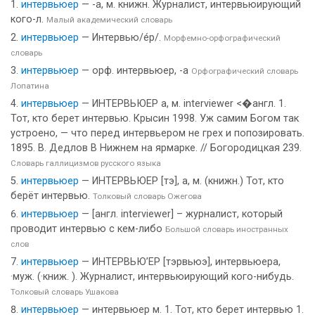
интервьюер
— -а, м. книжн. Журналист, интервьюирующий
кого-л.
Малый академический словарь
интервьюер
— Интервью/е́р/.
Морфемно-орфографический
словарь
интервьюер
— орф. интервьюер, -а
Орфографический словарь
Лопатина
интервьюер
— ИНТЕРВЬЮЕР а, м. interviewer <�англ. 1.
Тот, кто берет интервью. Крысин 1998. Уж самим Богом так
устроено, — что перед интервьером не грех и попозировать.
1895. В. Дедлов В Нижнем на ярмарке. // Богородицкая 239.
Словарь галлицизмов русского языка
интервьюер
— ИНТЕРВЬЮЕР [тэ], а, м. (книжн.) Тот, кто
берёт интервью.
Толковый словарь Ожегова
интервьюер
— [англ. interviewer] – журналист, который
проводит интервью с кем-либо
Большой словарь иностранных
слов
интервьюер
— ИНТЕРВЬЮ’ЕР [тэрвьюэ], интервьюера,
·муж. (·книж. ). Журналист, интервьюирующий кого-нибудь.
Толковый словарь Ушакова
интервьюер
— интервьюер м. 1. Тот, кто берет интервью 1.