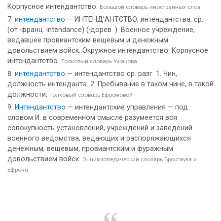
Корпусное интендантство.
Большой словарь иностранных слов
интендантство
— ИНТЕНД’АНТСТВО, интендантства, ср.
(от ·франц. intendance) (·дорев. ). Военное учреждение,
ведавшее провиантским вещевым и денежным
довольствием войск. Окружное интендантство. Корпусное
интендантство.
Толковый словарь Ушакова
интендантство
— интендантство ср. разг. 1. Чин,
должность интенданта. 2. Пребывание в таком чине, в такой
должности.
Толковый словарь Ефремовой
Интендантство
— интендантские управления — под
словом И. в современном смысле разумеется вся
совокупность установлений, учреждений и заведений
военного ведомства, ведающих и распоряжающихся
денежным, вещевым, провиантским и фуражным
довольствием войск.
Энциклопедический словарь Брокгауза и
Ефрона