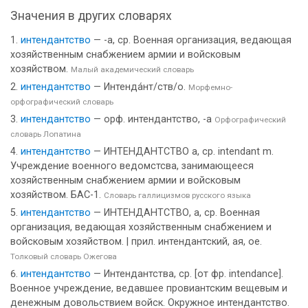
Значения в других словарях
интендантство
— -а, ср. Военная организация, ведающая
хозяйственным снабжением армии и войсковым
хозяйством.
Малый академический словарь
интендантство
— Интенда́нт/ств/о.
Морфемно-
орфографический словарь
интендантство
— орф. интендантство, -а
Орфографический
словарь Лопатина
интендантство
— ИНТЕНДАНТСТВО а, ср. intendant m.
Учреждение военного ведомстсва, занимающееся
хозяйственным снабжением армии и войсковым
хозяйством. БАС-1.
Словарь галлицизмов русского языка
интендантство
— ИНТЕНДАНТСТВО, а, ср. Военная
организация, ведающая хозяйственным снабжением и
войсковым хозяйством. | прил. интендантский, ая, ое.
Толковый словарь Ожегова
интендантство
— Интендантства, ср. [от фр. intendance].
Военное учреждение, ведавшее провиантским вещевым и
денежным довольствием войск. Окружное интендантство.