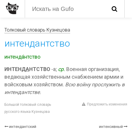
Толковый словарь Кузнецова
интендантство
интенда́нтство
ИНТЕНД
А
НТСТВО
-а;
ср.
Военная организация,
ведающая хозяйственным снабжением армии и
войсковым хозяйством.
Всю войну прослужить в
интендантстве.
Предложить изменения
Большой толковый словарь
русского языка Кузнецова
интендантский
интенсивный