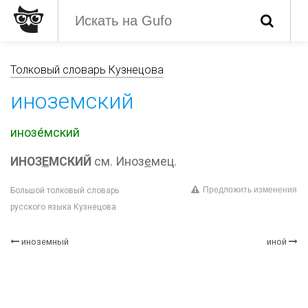
Толковый словарь Кузнецова
иноземский
инозе́мский
ИНОЗ
Е
МСКИЙ
см. Иноз
е
мец.
Предложить изменения
Большой толковый словарь
русского языка Кузнецова
иноземный
иной