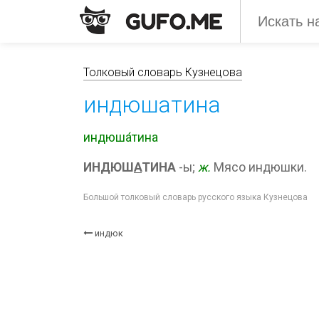
Толковый словарь Кузнецова
индюшатина
индюша́тина
ИНДЮШ
А
ТИНА
-ы;
ж.
Мясо индюшки.
Большой толковый словарь русского языка Кузнецова
индюк