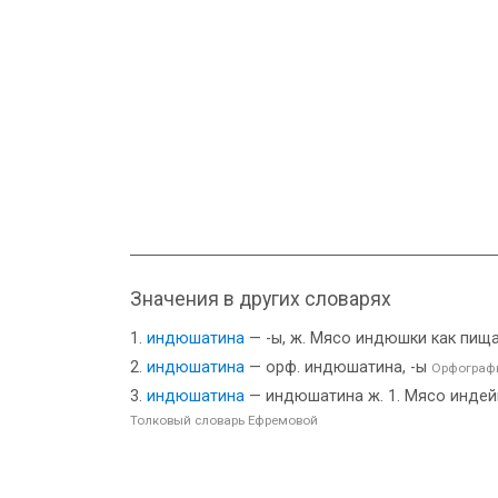
Значения в других словарях
индюшатина
— -ы, ж. Мясо индюшки как пищ
индюшатина
— орф. индюшатина, -ы
Орфографи
индюшатина
— индюшатина ж. 1. Мясо индейки
Толковый словарь Ефремовой