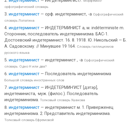
индетерминист
— Ин/детермин/и́ст/.
Морфемно-
орфографический словарь
индетерминист
— орф. индетерминист, -а
Орфографический
словарь Лопатина
индетерминист
— ИНДЕТЕРМИНИСТ а, м. indéterministe m.
Сторонник, последователь индетерминизма. БАС-1.
Достоевский индетерминист. 16. 8. 1918. Ю. Никольский — Б.
А. Садовскому. // Минувшее 19 164.
Словарь галлицизмов
русского языка
индетерминист
— индетерминист , -а
Орфографический
словарь. Одно Н или два?
индетерминист
— Последователь индетерминизма
Большой словарь иностранных слов
индетерминист
— ИНДЕТЕРМИН’ИСТ [дэтэр],
индетеминиста, ·муж. (филос.). Последователь
индетерминизма.
Толковый словарь Ушакова
индетерминист
— индетерминист м. 1. Приверженец
индетерминизма. 2. Представитель индетерминизма.
Толковый словарь Ефремовой