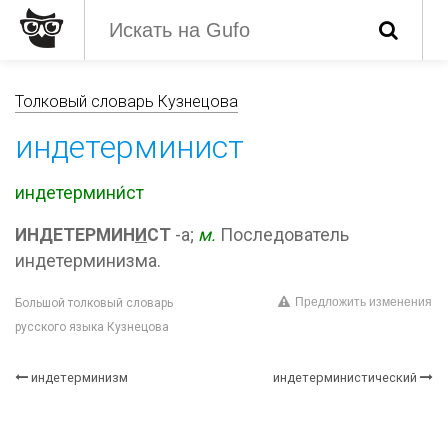
Толковый словарь Кузнецова
индетерминист
индетермини́ст
ИНДЕТЕРМИН
И
СТ
-а;
м.
Последователь
индетерминизма.
Предложить изменения
Большой толковый словарь
русского языка Кузнецова
индетерминизм
индетерминистический