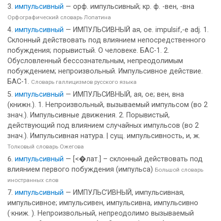
импульсивный
— орф. импульсивный; кр. ф. -вен, -вна
Орфографический словарь Лопатина
импульсивный
— ИМПУЛЬСИВНЫЙ ая, ое. impulsif,-e adj. 1.
Склонный действовать под влиянием непосредственного
побуждения; порывистый. О человеке. БАС-1. 2.
Обусловленный бессознательным, непреодолимым
побуждением; непроизвольный. Импульсивное действие.
БАС-1.
Словарь галлицизмов русского языка
импульсивный
— ИМПУЛЬСИВНЫЙ, ая, ое; вен, вна
(книжн.). 1. Непроизвольный, вызываемый импульсом (во 2
знач.). Импульсивные движения. 2. Порывистый,
действующий под влиянием случайных импульсов (во 2
знач.). Импульсивная натура. | сущ. импульсивность, и, ж.
Толковый словарь Ожегова
импульсивный
— [<�лат.] – склонный действовать под
влиянием первого побуждения (импульса)
Большой словарь
иностранных слов
импульсивный
— ИМПУЛЬС’ИВНЫЙ, импульсивная,
импульсивное; импульсивен, импульсивна, импульсивно
(·книж. ). Непроизвольный, непреодолимо вызываемый