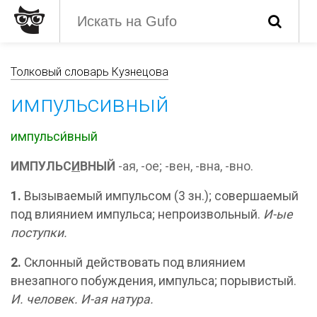
Толковый словарь Кузнецова
импульсивный
импульси́вный
ИМПУЛЬС
И
ВНЫЙ
-ая, -ое; -вен, -вна, -вно.
1.
Вызываемый импульсом (3 зн.); совершаемый
под влиянием импульса; непроизвольный.
И-ые
поступки.
2.
Склонный действовать под влиянием
внезапного побуждения, импульса; порывистый.
И. человек.
И-ая натура.