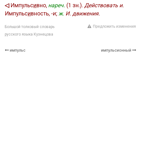
◁
Импульс
и
вно,
нареч.
(1 зн.).
Действовать и.
Импульс
и
вность, -и;
ж.
И. движения.
Предложить изменения
Большой толковый словарь
русского языка Кузнецова
импульс
импульсионный