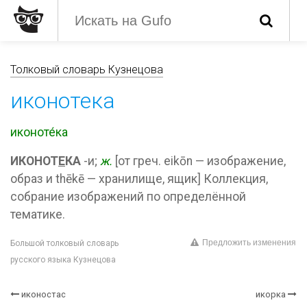
Толковый словарь Кузнецова
иконотека
иконоте́ка
ИКОНОТ
Е
КА
-и;
ж.
[от греч. eikōn — изображение,
образ и thēkē — хранилище, ящик] Коллекция,
собрание изображений по определённой
тематике.
Предложить изменения
Большой толковый словарь
русского языка Кузнецова
иконостас
икорка