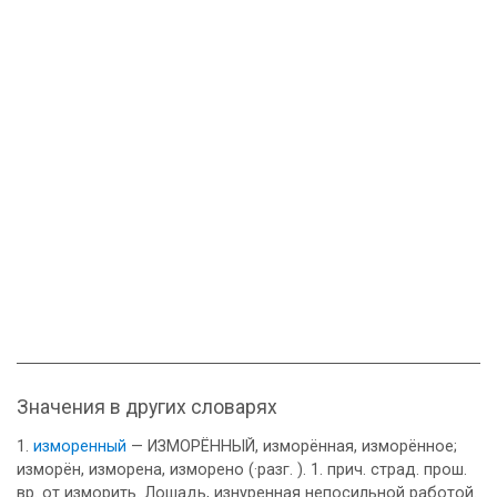
Значения в других словарях
изморенный
— ИЗМОРЁННЫЙ, изморённая, изморённое;
изморён, изморена, изморено (·разг. ). 1. прич. страд. прош.
вр. от изморить. Лошадь, изнуренная непосильной работой.