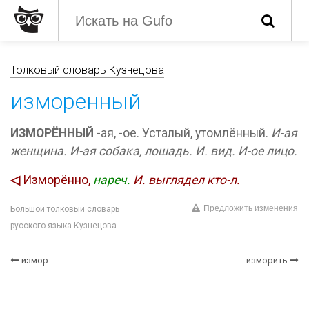
Толковый словарь Кузнецова
изморенный
ИЗМОРЁННЫЙ
-ая, -ое. Усталый, утомлённый.
И-ая
женщина.
И-ая собака, лошадь.
И. вид.
И-ое лицо.
◁
Изморённо,
нареч.
И. выглядел кто-л.
Предложить изменения
Большой толковый словарь
русского языка Кузнецова
измор
изморить