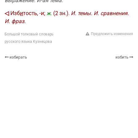
выражение.
И-ая тема.
◁
Изб
и
тость, -и;
ж.
(2 зн.).
И. темы.
И. сравнения.
И. фраз.
Предложить изменения
Большой толковый словарь
русского языка Кузнецова
избирать
избить