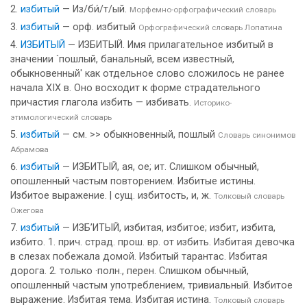
избитый
— Из/би́/т/ый.
Морфемно-орфографический словарь
избитый
— орф. избитый
Орфографический словарь Лопатина
ИЗБИТЫЙ
— ИЗБИТЫЙ. Имя прилагательное избитый в
значении `пошлый, банальный, всем известный,
обыкновенный' как отдельное слово сложилось не ранее
начала XIX в. Оно восходит к форме страдательного
причастия глагола избить — избивать.
Историко-
этимологический словарь
избитый
— см. >> обыкновенный, пошлый
Словарь синонимов
Абрамова
избитый
— ИЗБИТЫЙ, ая, ое; ит. Слишком обычный,
опошленный частым повторением. Избитые истины.
Избитое выражение. | сущ. избитость, и, ж.
Толковый словарь
Ожегова
избитый
— ИЗБ’ИТЫЙ, избитая, избитое; избит, избита,
избито. 1. прич. страд. прош. вр. от избить. Избитая девочка
в слезах побежала домой. Избитый тарантас. Избитая
дорога. 2. только ·полн., перен. Слишком обычный,
опошленный частым употреблением, тривиальный. Избитое
выражение. Избитая тема. Избитая истина.
Толковый словарь