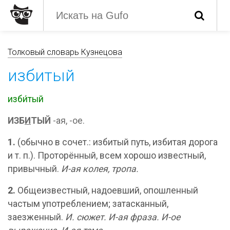
Толковый словарь Кузнецова
избитый
изби́тый
ИЗБ
И
ТЫЙ
-ая, -ое.
1.
(обычно в сочет.: избитый путь, избитая дорога
и т. п.). Проторённый, всем хорошо известный,
привычный.
И-ая колея, тропа.
2.
Общеизвестный, надоевший, опошленный
частым употреблением; затасканный,
заезженный.
И. сюжет.
И-ая фраза.
И-ое