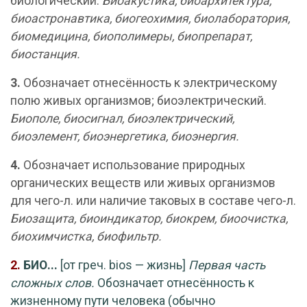
биологический.
Биоакустика,
биоархитектура,
биоастронавтика,
биогеохимия,
биолаборатория,
биомедицина,
биополимеры,
биопрепарат,
биостанция.
3.
Обозначает отнесённость к электрическому
полю живых организмов; биоэлектрический.
Биополе,
биосигнал,
биоэлектрический,
биоэлемент,
биоэнергетика,
биоэнергия.
4.
Обозначает использование природных
органических веществ или живых организмов
для чего-л. или наличие таковых в составе чего-л.
Биозащита,
биоиндикатор,
биокрем,
биоочистка,
биохимчистка,
биофильтр.
2.
БИО...
[от греч. bios — жизнь]
Первая часть
сложных слов.
Обозначает отнесённость к
жизненному пути человека (обычно