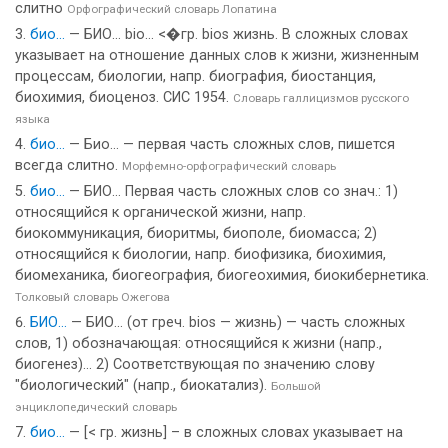
слитно
Орфографический словарь Лопатина
био...
— БИО... bio... <�гр. bios жизнь. В сложных словах
указывает на отношение данных слов к жизни, жизненным
процессам, биологии, напр. биография, биостанция,
биохимия, биоценоз. СИС 1954.
Словарь галлицизмов русского
языка
био...
— Био… — первая часть сложных слов, пишется
всегда слитно.
Морфемно-орфографический словарь
био...
— БИО… Первая часть сложных слов со знач.: 1)
относящийся к органической жизни, напр.
биокоммуникация, биоритмы, биополе, биомасса; 2)
относящийся к биологии, напр. биофизика, биохимия,
биомеханика, биогеография, биогеохимия, биокибернетика.
Толковый словарь Ожегова
БИО...
— БИО... (от греч. bios — жизнь) — часть сложных
слов, 1) обозначающая: относящийся к жизни (напр.,
биогенез)... 2) Cоответствующая по значению слову
"биологический" (напр., биокатализ).
Большой
энциклопедический словарь
био...
— [< гр. жизнь] – в сложных словах указывает на