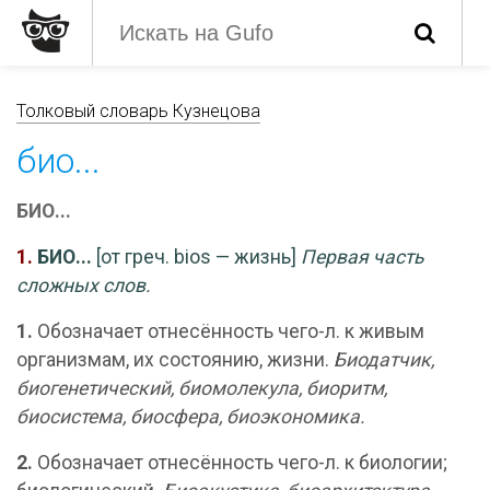
Толковый словарь Кузнецова
био...
БИО...
1.
БИО...
[от греч. bios — жизнь]
Первая часть
сложных слов.
1.
Обозначает отнесённость чего-л. к живым
организмам, их состоянию, жизни.
Биодатчик,
биогенетический,
биомолекула,
биоритм,
биосистема,
биосфера,
биоэкономика.
2.
Обозначает отнесённость чего-л. к биологии;