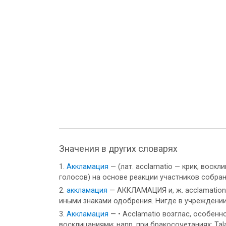
Значения в других словарях
Аккламация
— (лат. acclamatio — крик, вос
голосов) на основе реакции участников собран
аккламация
— АККЛАМАЦИЯ и, ж. acclamation f
иными знаками одобрения. Нигде в учреждении
Аккламация
— • Acclamatio возглас, особенн
восклицаниями; напр. при бракосочетаниях: Talas