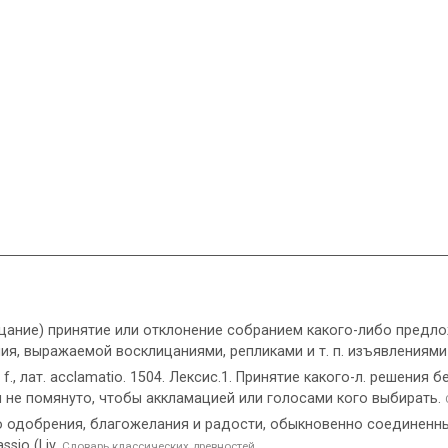
клицание) принятие или отклонение собранием какого-либо пред
ия, выражаемой восклицаниями, репликами и т. п. изъявлениями
., лат. acclamatio. 1504. Лексис.1. Принятие какого-л. решения
 не помянуто, чтобы аккламацией или голосами кого выбирать.
о одобрения, благожелания и радости, обыкновенно соединенны
sio (Liv.
Словарь классических древностей