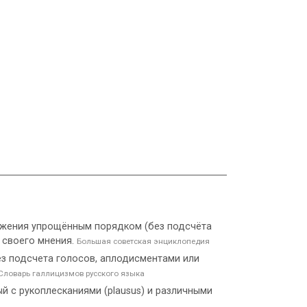
ложения упрощённым порядком (без подсчёта
 своего мнения.
Большая советская энциклопедия
 без подсчета голосов, аплодисментами или
Словарь галлицизмов русского языка
й с рукоплесканиями (plausus) и различными