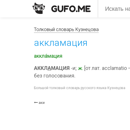
Толковый словарь Кузнецова
аккламация
аккла́мация
АККЛ
А
МАЦИЯ
-и;
ж.
[от лат. acclamati
без голосования.
Большой толковый словарь русского языка Кузнецова
аки