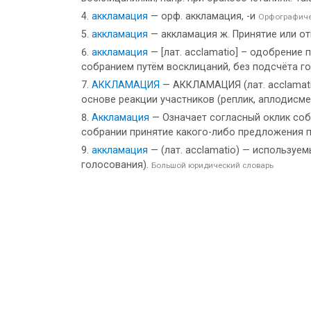
аккламация
— орф. аккламация, -и
Орфографиче
аккламация
— аккламация ж. Принятие или о
аккламация
— [лат. acclamatio] – одобрение
собранием путём восклицаний, без подсчёта г
АККЛАМАЦИЯ
— АККЛАМАЦИЯ (лат. acclamatio
основе реакции участников (реплик, аплодисме
Аккламация
— Означает согласный оклик соб
собрании принятие какого-либо предложения п
аккламация
— (лат. acclamatio) — использу
голосования).
Большой юридический словарь