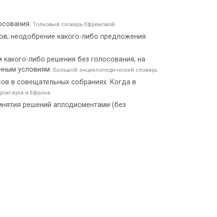
осования.
Толковый словарь Ефремовой
сов; неодобрение какого-либо предложения
м какого-либо решения без голосования, на
анным условиям.
Большой энциклопедический словарь
ов в совещательных собраниях. Когда в
рокгауза и Ефрона
ринятия решений аплодисментами (без