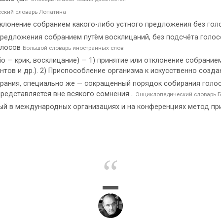
ский словарь Лопатина
тклонение собранием какого-либо устного предложения без гол
 предложения собранием путём восклицаний, без подсчёта голо
олосов
Большой словарь иностранных слов
 — крик, восклицание) — 1) принятие или отклонение собрание
нтов и др.). 2) Приспособление организма к искусственно созд
рания, специально же — сокращенный порядок собирания голос
редставляется вне всякого сомнения...
Энциклопедический словарь Б
емый в международных организациях и на конференциях метод п