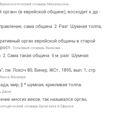
Фразеологический словарь Михельсона
й орган» (в еврейской общине), восходит к др.-
управление; сама община. 2. Разг. Шумная толпа,
истративный орган еврейской общины в старой
прост.
Толковый словарь Ушакова
 2. Сама такая община. II м. разг. Шумная
; см. Локоч 80; Винер, ЖСт., 1895, вып. 1, стр.
Макса Фасмера
а, мир; || * шумная, крикливая толпа.
ь Даля
ение многих веков, так назывался орган,
опедический словарь Брокгауза и Ефрона