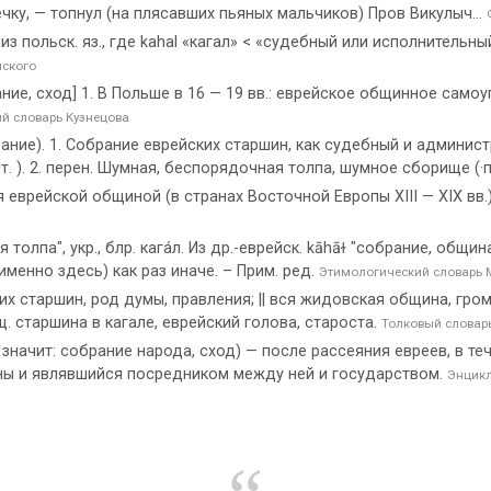
печку, — топнул (на плясавших пьяных мальчиков) Пров Викулыч...
 из польск. яз., где kahal «кагал» < «судебный или исполнительны
нского
рание, сход] 1. В Польше в 16 — 19 вв.: еврейское общинное само
й словарь Кузнецова
обрание). 1. Собрание еврейских старшин, как судебный и админ
т. ). 2. перен. Шумная, беспорядочная толпа, шумное сборище (·
 еврейской общиной (в странах Восточной Европы XIII — XIX вв.).
олпа", укр., блр. кага́л. Из др.-еврейск. kāhāɫ "собрание, община"
. именно здесь) как раз иначе. – Прим. ред.
Этимологический словарь 
 старшин, род думы, правления; || вся жидовская община, громад
ущ. старшина в кагале, еврейский голова, староста.
Толковый словар
значит: собрание народа, сход) — после рассеяния евреев, в теч
ны и являвшийся посредником между ней и государством.
Энцикл