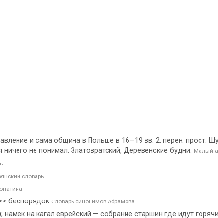
авление и сама община в Польше в 16—19 вв. 2. перен. прост. Ш
 я ничего не понимал. Златовратский, Деревенские будни.
Малый а
ь
вянский словарь
Лопатина
 >> беспорядок
Словарь синонимов Абрамова
); намек на кагал еврейский — собрание старшин где идут горяч