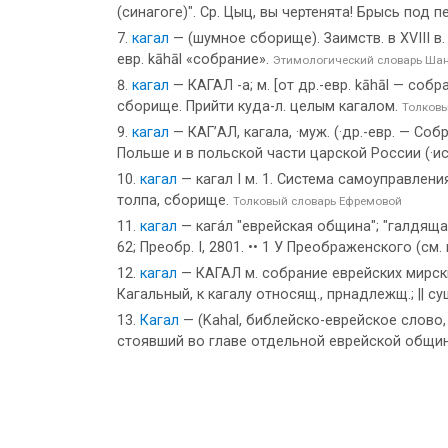
(синагоге)". Ср. Цыц, вы чертенята! Брысь под 
кагал
— (шумное сборище). Заимств. в XVIII в.
евр. kāhāl «собрание».
Этимологический словарь Ша
кагал
— КАГАЛ -а; м. [от др.-евр. kāhāl — соб
сборище. Прийти куда-л. целым кагалом.
Толковы
кагал
— КАГ’АЛ, кагала, ·муж. (·др.-евр. — С
Польше и в польской части царской России (·ис
кагал
— кагал I м. 1. Система самоуправления
толпа, сборище.
Толковый словарь Ефремовой
кагал
— кага́л "еврейская община"; "галдящая т
62; Преобр. I, 2801. •• 1 У Преображенского (см
кагал
— КАГАЛ м. собрание еврейских мирских
Кагальный, к кагалу относящ., прнадлежщ.; || с
Кагал
— (Kahal, библейско-еврейское слово, 
стоявший во главе отдельной еврейской общи