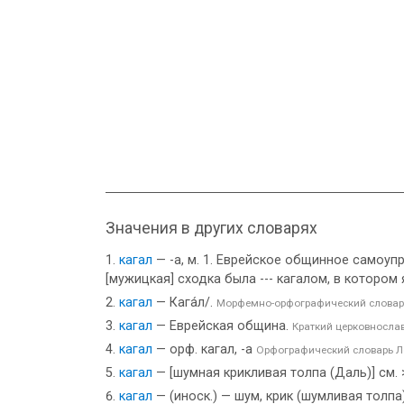
Значения в других словарях
кагал
— -а, м. 1. Еврейское общинное самоупр
[мужицкая] сходка была --- кагалом, в котором
кагал
— Кага́л/.
Морфемно-орфографический словар
кагал
— Еврейская община.
Краткий церковносла
кагал
— орф. кагал, -а
Орфографический словарь 
кагал
— [шумная крикливая толпа (Даль)] см.
кагал
— (иноск.) — шум, крик (шумливая толпа