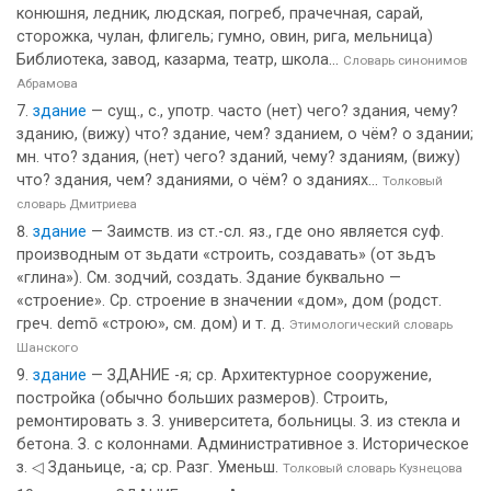
конюшня, ледник, людская, погреб, прачечная, сарай,
сторожка, чулан, флигель; гумно, овин, рига, мельница)
Библиотека, завод, казарма, театр, школа...
Словарь синонимов
Абрамова
здание
— сущ., с., употр. часто (нет) чего? здания, чему?
зданию, (вижу) что? здание, чем? зданием, о чём? о здании;
мн. что? здания, (нет) чего? зданий, чему? зданиям, (вижу)
что? здания, чем? зданиями, о чём? о зданиях...
Толковый
словарь Дмитриева
здание
— Заимств. из ст.-сл. яз., где оно является суф.
производным от зьдати «строить, создавать» (от зьдъ
«глина»). См. зодчий, создать. Здание буквально —
«строение». Ср. строение в значении «дом», дом (родст.
греч. demō «строю», см. дом) и т. д.
Этимологический словарь
Шанского
здание
— ЗДАНИЕ -я; ср. Архитектурное сооружение,
постройка (обычно больших размеров). Строить,
ремонтировать з. З. университета, больницы. З. из стекла и
бетона. З. с колоннами. Административное з. Историческое
з. ◁ Зданьице, -а; ср. Разг. Уменьш.
Толковый словарь Кузнецова