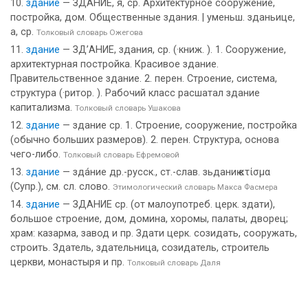
здание
— ЗДАНИЕ, я, ср. Архитектурное сооружение,
постройка, дом. Общественные здания. | уменьш. зданьице,
а, ср.
Толковый словарь Ожегова
здание
— ЗД’АНИЕ, здания, ср. (·книж. ). 1. Сооружение,
архитектурная постройка. Красивое здание.
Правительственное здание. 2. перен. Строение, система,
структура (·ритор. ). Рабочий класс расшатал здание
капитализма.
Толковый словарь Ушакова
здание
— здание ср. 1. Строение, сооружение, постройка
(обычно больших размеров). 2. перен. Структура, основа
чего-либо.
Толковый словарь Ефремовой
здание
— зда́ние др.-русск., ст.-слав. зьданиѥ κτίσμα
(Супр.), см. сл. слово.
Этимологический словарь Макса Фасмера
здание
— ЗДАНИЕ ср. (от малоупотреб. церк. здати),
большое строение, дом, домина, хоромы, палаты, дворец;
храм: казарма, завод и пр. Здати церк. созидать, сооружать,
строить. Здатель, здательница, созидатель, строитель
церкви, монастыря и пр.
Толковый словарь Даля