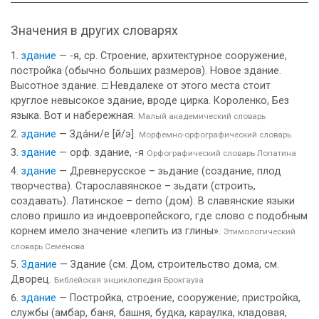
Значения в других словарях
здание
— -я, ср. Строение, архитектурное сооружение,
постройка (обычно больших размеров). Новое здание.
Высотное здание. □ Невдалеке от этого места стоит
круглое невысокое здание, вроде цирка. Короленко, Без
языка. Вот и набережная.
Малый академический словарь
здание
— Зда́ни/е [й/э].
Морфемно-орфографический словарь
здание
— орф. здание, -я
Орфографический словарь Лопатина
здание
— Древнерусское – зьдание (создание, плод
творчества). Старославянское – зьдати (строить,
создавать). Латинское – demo (дом). В славянские языки
слово пришло из индоевропейского, где слово с подобным
корнем имело значение «лепить из глины».
Этимологический
словарь Семёнова
Здание
— Здание (см. Дом, строительство дома, см.
Дворец.
Библейская энциклопедия Брокгауза
здание
— Постройка, строение, сооружение; пристройка,
службы (амбар, баня, башня, будка, караулка, кладовая,