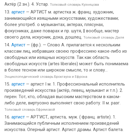
Актёр (2 зн.). 4. Устар.
Толковый словарь Кузнецова
артист
— АРТИСТ м. артистка ж. франц. художник,
занимающийся изящными искусствами, художествами;
более употреб. о музыкантах, актерах, плясунах,
фокусниках, даже поварах и пр. шутя, || вообще, мастер
своего дела, искусник, дока, дошлец.
Толковый словарь Даля
Артист
— (фр.). — Слово А. прилагается к нескольким
классам лиц, избравших своею профессиею какое-либо из
свободных или изящных искусств. Так как область
свободных искусств (artes liberales) может быть понимаема
в более тесном или широком смысле, то и слову...
Энциклопедический словарь Брокгауза и Ефрона
артист
— артист I м. 1. Профессиональный исполнитель
произведений искусства (актёр, певец, музыкант и т.п.). 2.
перен. Тот, кто, обладая высоким мастерством в каком-
либо деле, виртуозно выполняет свою работу. II м. разг.
Толковый словарь Ефремовой
артист
— АРТ’ИСТ, артиста, ·муж. (·франц. artiste). 1.
Занимающийся публичным исполнением произведений
искусства. Оперный артист. Артист драмы. Артист балета.