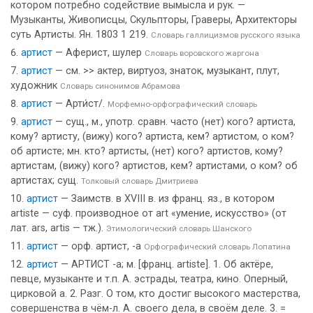
котором потребно содействие вымысла и рук. —
Музыканты, Живописцы, Скульпторы, Граверы, Архитекторы
суть Артисты. Ян. 1803 1 219.
Словарь галлицизмов русского языка
артист
— Аферист, шулер
Словарь воровского жаргона
артист
— см. >> актер, виртуоз, знаток, музыкант, плут,
художник
Словарь синонимов Абрамова
артист
— Арти́ст/.
Морфемно-орфографический словарь
артист
— сущ., м., употр. сравн. часто (нет) кого? артиста,
кому? артисту, (вижу) кого? артиста, кем? артистом, о ком?
об артисте; мн. кто? артисты, (нет) кого? артистов, кому?
артистам, (вижу) кого? артистов, кем? артистами, о ком? об
артистах; сущ.
Толковый словарь Дмитриева
артист
— Заимств. в XVIII в. из франц. яз., в котором
artiste — суф. производное от art «умение, искусство» (от
лат. ars, artis — тж.).
Этимологический словарь Шанского
артист
— орф. артист, -а
Орфографический словарь Лопатина
артист
— АРТИСТ -а; м. [франц. artiste]. 1. Об актёре,
певце, музыканте и т.п. А. эстрады, театра, кино. Оперный,
цирковой а. 2. Разг. О том, кто достиг высокого мастерства,
совершенства в чём-л. А. своего дела, в своём деле. 3. =