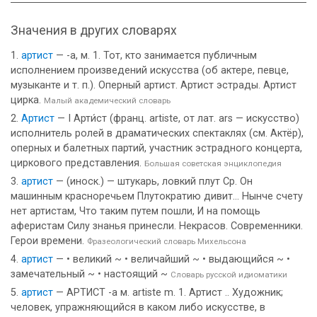
Значения в других словарях
артист
— -а, м. 1. Тот, кто занимается публичным
исполнением произведений искусства (об актере, певце,
музыканте и т. п.). Оперный артист. Артист эстрады. Артист
цирка.
Малый академический словарь
Артист
— I Арти́ст (франц. artiste, от лат. ars — искусство)
исполнитель ролей в драматических спектаклях (см. Актёр),
оперных и балетных партий, участник эстрадного концерта,
циркового представления.
Большая советская энциклопедия
артист
— (иноск.) — штукарь, ловкий плут Ср. Он
машинным красноречьем Плутократию дивит... Нынче счету
нет артистам, Что таким путем пошли, И на помощь
аферистам Силу знанья принесли. Некрасов. Современники.
Герои времени.
Фразеологический словарь Михельсона
артист
— • великий ~ • величайший ~ • выдающийся ~ •
замечательный ~ • настоящий ~
Словарь русской идиоматики
артист
— АРТИСТ -а м. artiste m. 1. Артист .. Художник;
человек, упражняющийся в каком либо искусстве, в