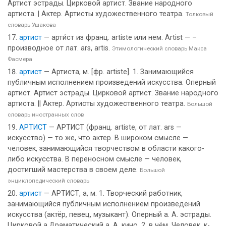
Артист эстрады. Цирковой артист. Звание народного
артиста. | Актер. Артисты художественного театра.
Толковый
словарь Ушакова
артист
— арти́ст из франц. artiste или нем. Artist — –
производное от лат. ars, artis.
Этимологический словарь Макса
Фасмера
артист
— Артиста, м. [фр. artiste]. 1. Занимающийся
публичным исполнением произведений искусства. Оперный
артист. Артист эстрады. Цирковой артист. Звание народного
артиста. || Актер. Артисты художественного театра.
Большой
словарь иностранных слов
АРТИСТ
— АРТИСТ (франц. artiste, от лат. ars —
искусство) — то же, что актер. В широком смысле —
человек, занимающийся творчеством в области какого-
либо искусства. В переносном смысле — человек,
достигший мастерства в своем деле.
Большой
энциклопедический словарь
артист
— АРТИСТ, а, м. 1. Творческий работник,
занимающийся публичным исполнением произведений
искусства (актёр, певец, музыкант). Оперный а. А. эстрады.
Цирковой а.Драматический а. А. кино. 2. в чём. Человек, к-