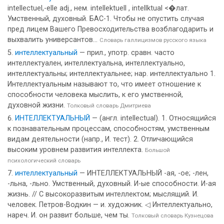
intellectuel,-elle adj., нем. intellektuell , intellktual <�лат.
Умственный, духовный. БАС-1. Чтобы не опустить случая
пред лицем Вашего Превосходительства возблагодарить и
выхвалить универсантов...
Словарь галлицизмов русского языка
интеллектуальный
— прил., употр. сравн. часто
интеллектуален, интеллектуальна, интеллектуально,
интеллектуальны; интеллектуальнее; нар. интеллектуально 1.
Интеллектуальным называют то, что имеет отношение к
способности человека мыслить, к его умственной,
духовной жизни.
Толковый словарь Дмитриева
ИНТЕЛЛЕКТУАЛЬНЫЙ
— (англ. intellectual). 1. Относящийся
к познавательным процессам, способностям, умственным
видам деятельности (напр., И. тест). 2. Отличающийся
высоким уровнем развития интеллекта.
Большой
психологический словарь
интеллектуальный
— ИНТЕЛЛЕКТУАЛЬНЫЙ -ая, -ое; -лен,
-льна, -льно. Умственный, духовный. И-ые способности. И-ая
жизнь. // С высокоразвитым интеллектом; мыслящий. И.
человек. Петров-Водкин — и. художник. ◁ Интеллектуально,
нареч. И. он развит больше, чем ты.
Толковый словарь Кузнецова