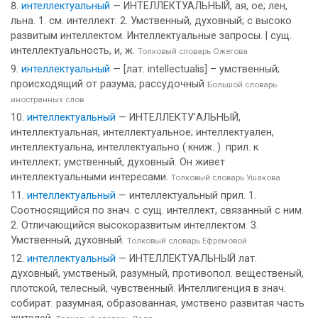
интеллектуальный
— ИНТЕЛЛЕКТУАЛЬНЫЙ, ая, ое; лен,
льна. 1. см. интеллект. 2. Умственный, духовный; с высоко
развитым интеллектом. Интеллектуальные запросы. | сущ.
интеллектуальность, и, ж.
Толковый словарь Ожегова
интеллектуальный
— [лат. intellectualis] – умственный;
происходящий от разума; рассудочный
Большой словарь
иностранных слов
интеллектуальный
— ИНТЕЛЛЕКТУ’АЛЬНЫЙ,
интеллектуальная, интеллектуальное; интеллектуален,
интеллектуальна, интеллектуально (·книж. ). прил. к
интеллект; умственный, духовный. Он живет
интеллектуальными интересами.
Толковый словарь Ушакова
интеллектуальный
— интеллектуальный прил. 1.
Соотносящийся по знач. с сущ. интеллект, связанный с ним.
2. Отличающийся высокоразвитым интеллектом. 3.
Умственный, духовный.
Толковый словарь Ефремовой
интеллектуальный
— ИНТЕЛЛЕКТУАЛЬНЫЙ лат.
духовный, умственый, разумный, противопол. вещественый,
плотской, телесный, чувственный. Интеллигенция в знач.
собират. разумная, образованная, умствено развитая часть