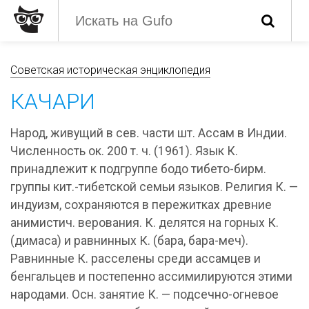
Советская историческая энциклопедия
КАЧАРИ
Народ, живущий в сев. части шт. Ассам в Индии.
Численность ок. 200 т. ч. (1961). Язык К.
принадлежит к подгруппе бодо тибето-бирм.
группы кит.-тибетской семьи языков. Религия К. —
индуизм, сохраняются в пережитках древние
анимистич. верования. К. делятся на горных К.
(димаса) и равнинных К. (бара, бара-меч).
Равнинные К. расселены среди ассамцев и
бенгальцев и постепенно ассимилируются этими
народами. Осн. занятие К. — подсечно-огневое