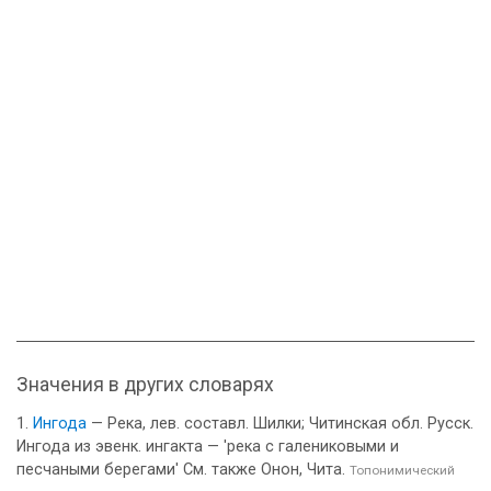
Значения в других словарях
Ингода
— Река, лев. составл. Шилки; Читинская обл. Русск.
Ингода из эвенк. ингакта — 'река с галениковыми и
песчаными берегами' См. также Онон, Чита.
Топонимический