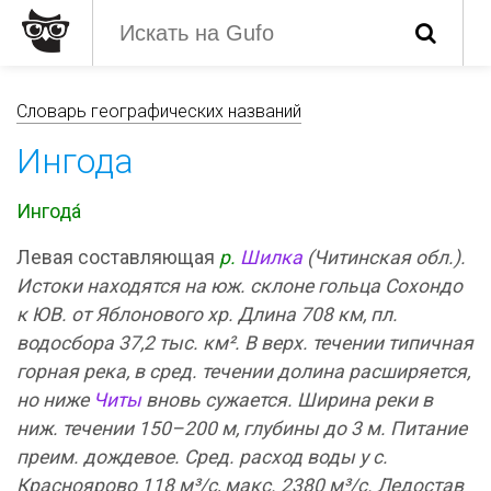
Словарь географических названий
Ингода
Ингода́
Левая составляющая
р.
Шилка
(Читинская обл.).
Истоки находятся на юж. склоне гольца Сохондо
к ЮВ. от Яблонового хр. Длина 708 км, пл.
водосбора 37,2 тыс. км². В верх. течении типичная
горная река, в сред. течении долина расширяется,
но ниже
Читы
вновь сужается. Ширина реки в
ниж. течении 150–200 м, глубины до 3 м. Питание
преим. дождевое. Сред. расход воды у с.
Красноярово 118 м³/с, макс. 2380 м³/с. Ледостав