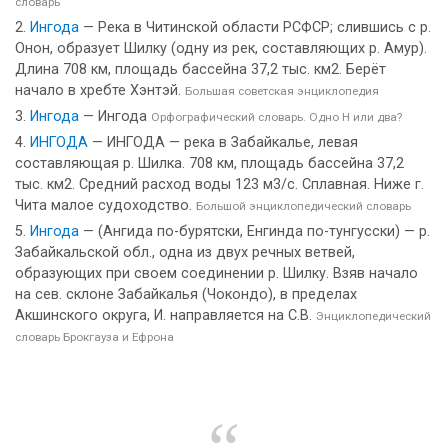
словарь
Ингода
— Река в Читинской области РСФСР; слившись с р.
Онон, образует Шилку (одну из рек, составляющих р. Амур).
Длина 708 км, площадь бассейна 37,2 тыс. км2. Берёт
начало в хребте Хэнтэй.
Большая советская энциклопедия
Ингода
— Ингода
Орфографический словарь. Одно Н или два?
ИНГОДА
— ИНГОДА — река в Забайкалье, левая
составляющая р. Шилка. 708 км, площадь бассейна 37,2
тыс. км2. Средний расход воды 123 м3/с. Сплавная. Ниже г.
Чита малое судоходство.
Большой энциклопедический словарь
Ингода
— (Ангида по-бурятски, Енгинда по-тунгусски) — р.
Забайкальской обл., одна из двух речных ветвей,
образующих при своем соединении р. Шилку. Взяв начало
на сев. склоне Забайкалья (Чокондо), в пределах
Акшинского округа, И. направляется на С.В.
Энциклопедический
словарь Брокгауза и Ефрона