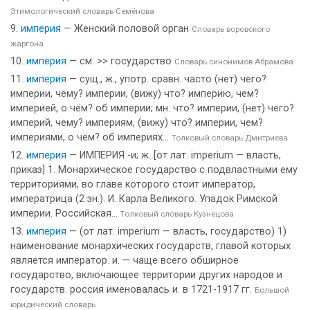
Этимологический словарь Семёнова
империя
— Женский половой орган
Словарь воровского
жаргона
империя
— см. >> государство
Словарь синонимов Абрамова
империя
— сущ., ж., употр. сравн. часто (нет) чего?
империи, чему? империи, (вижу) что? империю, чем?
империей, о чём? об империи; мн. что? империи, (нет) чего?
империй, чему? империям, (вижу) что? империи, чем?
империями, о чём? об империях...
Толковый словарь Дмитриева
империя
— ИМПЕРИЯ -и; ж. [от лат. imperium — власть,
приказ] 1. Монархическое государство с подвластными ему
территориями, во главе которого стоит император,
императрица (2 зн.). И. Карла Великого. Упадок Римской
империи. Российская...
Толковый словарь Кузнецова
империя
— (от лат. imperium — власть, государство) 1)
наименование монархических государств, главой которых
является император. и. — чаще всего обширное
государство, включающее территории других народов и
государств. россия именовалась и. в 1721-1917 гг.
Большой
юридический словарь