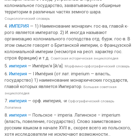
колониальное государство, захватывающее обширные
территории в различных частях земного шара.
Социологический словарь
ИМПЕРИЯ
— 1) Наименование монархич. гос-ва, главой к-
рого является император. 2) И. иногда называют
организацию колониального господства отд. бурж. гос-в. В
этом смысле говорят о Британской империи, о Французской
колониальной империи (несмотря на респ. характер гос.
строя Франции) и т.д.
Советская историческая энциклопедия
империя
— Импе́ри/я [й/а].
Морфемно-орфографический словарь
Империя
— I Импе́рия (от лат. imperium — власть,
государство) 1) наименование монархических государств,
главой которых является Император.
Большая советская
энциклопедия
империя
— орф. империя, -и
Орфографический словарь
Лопатина
империя
— Польское – imperia. Латинское – imperium
(власть, повеление, государство). Слово заимствовано
русским языком в начале XVII в., скорее всего из польского,
хотя исследователи не исключают возможности...