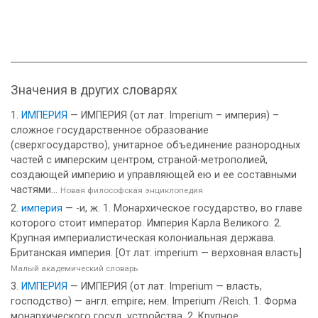
Значения в других словарях
ИМПЕРИЯ
— ИМПЕРИЯ (от лат. Imperium – империя) –
сложное государственное образование
(сверхгосударство), унитарное объединение разнородных
частей с имперским центром, страной-метрополией,
создающей империю и управляющей ею и ее составными
частями...
Новая философская энциклопедия
империя
— -и, ж. 1. Монархическое государство, во главе
которого стоит император. Империя Карла Великого. 2.
Крупная империалистическая колониальная держава.
Британская империя. [От лат. imperium — верховная власть]
Малый академический словарь
ИМПЕРИЯ
— ИМПЕРИЯ (от лат. Imperium — власть,
господство) — англ. empire; нем. Imperium /Reich. 1. Форма
монархического госуд. устройства. 2. Крупное