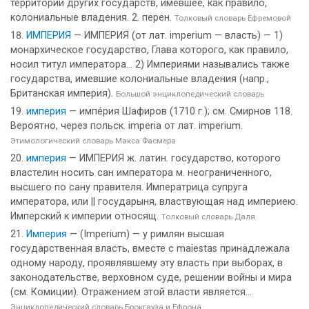
территорий других государств, имевшее, как правило,
колониальные владения. 2. перен.
Толковый словарь Ефремовой
ИМПЕРИЯ
— ИМПЕРИЯ (от лат. imperium — власть) — 1)
монархическое государство, Глава которого, как правило,
носил титул императора... 2) Империями назывались также
государства, имевшие колониальные владения (напр.,
Британская империя).
Большой энциклопедический словарь
империя
— импе́рия Шафиров (1710 г.); см. Смирнов 118.
Вероятно, через польск. imperia от лат. imperium.
Этимологический словарь Макса Фасмера
империя
— ИМПЕРИЯ ж. латин. государство, которого
властелин носить сан императора м. неограниченного,
высшего по сану правителя. Императрица супруга
императора, или || государыня, властвующая над империею.
Имперский к империи относящ.
Толковый словарь Даля
Империя
— (Imperium) — у римлян высшая
государственная власть, вместе с maiestas принадлежала
одному народу, проявлявшему эту власть при выборах, в
законодательстве, верховном суде, решении войны и мира
(см. Комиции). Отражением этой власти является...
Энциклопедический словарь Брокгауза и Ефрона