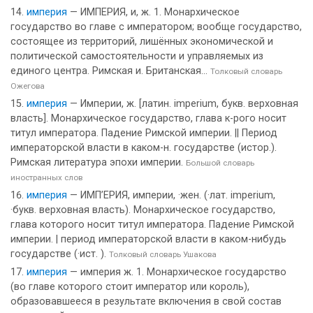
империя
— ИМПЕРИЯ, и, ж. 1. Монархическое
государство во главе с императором; вообще государство,
состоящее из территорий, лишённых экономической и
политической самостоятельности и управляемых из
единого центра. Римская и. Британская...
Толковый словарь
Ожегова
империя
— Империи, ж. [латин. imperium, букв. верховная
власть]. Монархическое государство, глава к-рого носит
титул императора. Падение Римской империи. || Период
императорской власти в каком-н. государстве (истор.).
Римская литература эпохи империи.
Большой словарь
иностранных слов
империя
— ИМП’ЕРИЯ, империи, ·жен. (·лат. imperium,
·букв. верховная власть). Монархическое государство,
глава которого носит титул императора. Падение Римской
империи. | период императорской власти в каком-нибудь
государстве (·ист. ).
Толковый словарь Ушакова
империя
— империя ж. 1. Монархическое государство
(во главе которого стоит император или король),
образовавшееся в результате включения в свой состав