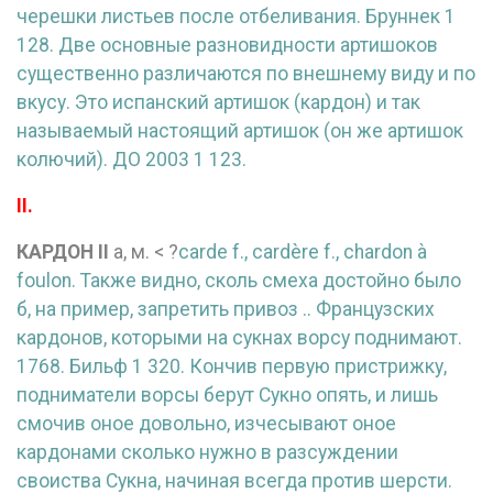
черешки листьев после отбеливания. Бруннек 1
128. Две основные разновидности артишоков
существенно различаются по внешнему виду и по
вкусу. Это испанский артишок (кардон) и так
называемый настоящий артишок (он же артишок
колючий). ДО 2003 1 123.
II.
КАРДОН
II
а, м. < ?
carde f.,
cardère f.,
chardon à
foulon. Также видно, сколь смеха достойно было
б, на пример, запретить привоз .. Французских
кардонов, которыми на сукнах ворсу поднимают.
1768. Бильф 1 320. Кончив первую пристрижку,
подниматели ворсы берут Сукно опять, и лишь
смочив оное довольно, изчесывают оное
кардонами сколько нужно в разсуждении
своиства Сукна, начиная всегда против шерсти.