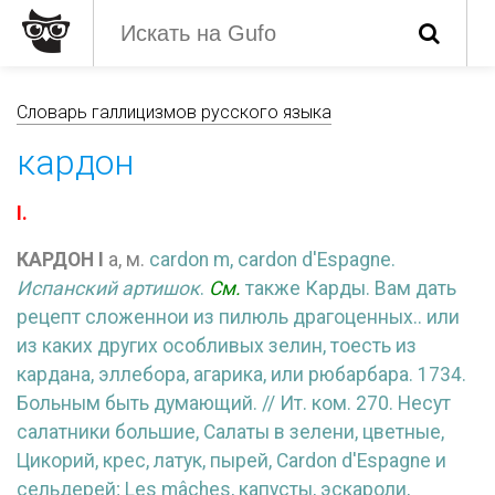
Словарь галлицизмов русского языка
кардон
I.
КАРДОН
I
а, м.
cardon m,
cardon d'Espagne.
Испанский артишок
.
См.
также Карды. Вам дать
рецепт сложеннои из пилюль драгоценных.. или
из каких других особливых зелин, тоесть из
кардана, эллебора, агарика, или рюбарбара. 1734.
Больным быть думающий. // Ит. ком. 270. Несут
салатники большие, Салаты в зелени, цветные,
Цикорий, крес, латук, пырей,
Cardon d'Espagne и
сельдерей;
Les mâches, капусты, эскароли,