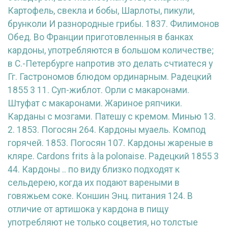
Картофель, свекла и бобы, Шарлоты, пикули,
брунколи И разнородные грибы. 1837. Филимонов
Обед. Во Франции приготовленныя в банках
кардоны, употребляются в большом количестве;
в С.-Петербурге напротив это делать счтиатеся у
Гг. Гастрономов блюдом ординарным. Радецкий
1855 3 11. Суп-жиблот. Орли с макаронами.
Штуфат с макаронами. Жариное ряпчики.
Карданы с мозгами. Патешу с кремом. Минью 13.
2. 1853. Погосян 264. Кардоны муаель. Компод
горячей. 1853. Погосян 107. Кардоны жареные в
кляре.
Cardons frits à la polonaise. Радецкий 1855 3
44. Кардоны .. по виду близко подходят к
сельдерею, когда их подают вареными в
говяжьем соке. Коншин Энц. питания 124. В
отличие от артишока у кардона в пищу
употребляют не только соцветия, но толстые