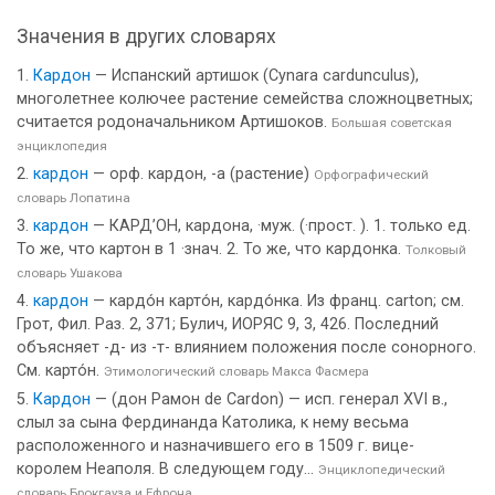
Значения в других словарях
Кардон
— Испанский артишок (Cynara cardunculus),
многолетнее колючее растение семейства сложноцветных;
считается родоначальником Артишоков.
Большая советская
энциклопедия
кардон
— орф. кардон, -а (растение)
Орфографический
словарь Лопатина
кардон
— КАРД’ОН, кардона, ·муж. (·прост. ). 1. только ед.
То же, что картон в 1 ·знач. 2. То же, что кардонка.
Толковый
словарь Ушакова
кардон
— кардо́н карто́н, кардо́нка. Из франц. саrtоn; см.
Грот, Фил. Раз. 2, 371; Булич, ИОРЯС 9, 3, 426. Последний
объясняет -д- из -т- влиянием положения после сонорного.
См. карто́н.
Этимологический словарь Макса Фасмера
Кардон
— (дон Рамон de Cardon) — исп. генерал XVI в.,
слыл за сына Фердинанда Католика, к нему весьма
расположенного и назначившего его в 1509 г. вице-
королем Неаполя. В следующем году...
Энциклопедический
словарь Брокгауза и Ефрона