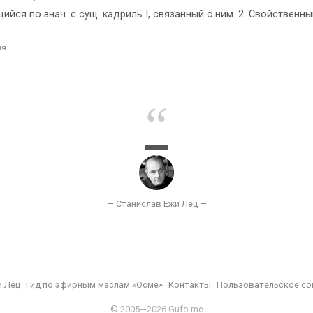
йся по знач. с сущ. кадриль I, связанный с ним. 2. Свойственны
ля
и Лец
Гид по эфирным маслам «Осме»
Контакты
Пользовательское со
© 2005—2026 Gufo.me