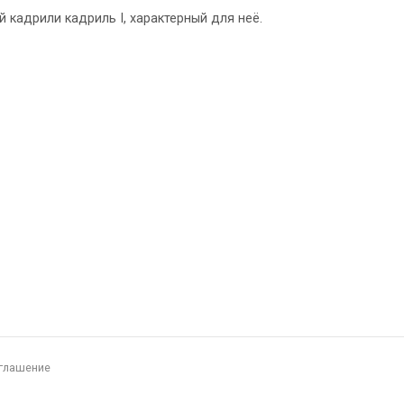
й кадрили кадриль I, характерный для неё.
глашение