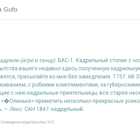
кадрили (игре и танцу).
БАС-1. Кадрильный столик с но
пытства вашего недавно здесь полученную кадрильну
ятся, присылайте ко мне без замедления. 1757. АВ 33 
живанием, с робкими комплиментами, за губернскими
ющие с нею кадрильные приятельницы, все старее нес
 <�Олиньке> приметить несколько прекрасных усиков
ь. —
Лекс.
САН 1847: кадр
и
льный.
: Словарное издательство ЭТС.