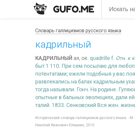
Словарь галлицизмов русского языка
кадрильный
КАДРИЛЬНЫЙ
ая, ое.
quadrille f.
Отн. к 
быт 1 110. При сем посылаю для любо
потентатами; ежели подобныя у вас появ
развлекались на балах кадрильным уха
тогда называли. Гонч. На родине. Гуля
опытные в бальных эволюциях, дали ей
талий. 1833. Сенковский Вся жен. жизн
Исторический словарь галлицизмов русского языка. - М.
Николай Иванович Епишкин, 2010.