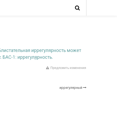
 Блистательная иррегулярность может
с
. БАС-1: иррегул
я
рность.
Предложить изменения
иррегулярный