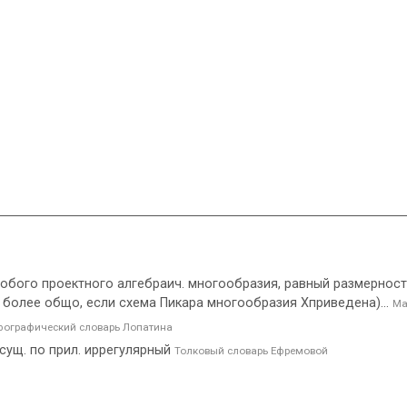
бого проектного алгебраич. многообразия, равный размерности
, более общо, если схема Пикара многообразия Xприведена)...
Ма
ографический словарь Лопатина
сущ. по прил. иррегулярный
Толковый словарь Ефремовой