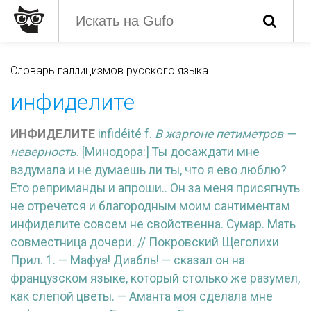
Словарь галлицизмов русского языка
инфиделите
ИНФИДЕЛИТЕ
infidéité f.
В жаргоне петиметров —
неверность
. [Минодора:] Ты досаждати мне
вздумала и не думаешь ли ты, что я ево люблю?
Ето реприманды и апроши.. Он за меня присягнуть
не отречется и благородным моим сантиментам
инфиделите совсем не свойственна. Сумар. Мать
совместница дочери. // Покровский Щеголихи
Прил. 1. — Мафуа! Диабль! — сказал он на
французском языке, который столько же разумел,
как слепой цветы. — Аманта моя сделала мне