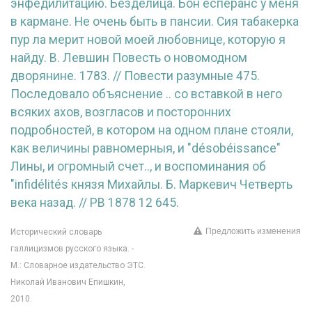
энфедилитацию. Безделица. Бон есперанс у меня
в кармане. Не очень быть в пансии. Сия табакерка
пур ла мерит новой моей любовнице, которую я
найду. В. Левшин Повесть о новомодном
дворянине. 1783. // Повести разумные 475.
Последовало объяснение .. со вставкой в него
всяких ахов, возгласов и посторонних
подробностей, в котором на одном плане стояли,
как величины равномерныя, и "
désobéissance"
Лины, и огромный счет.., и воспоминания об
"
infidélités князя Михайлы. Б. Маркевич Четверть
века назад. // РВ 1878 12 645.
Предложить изменения
Исторический словарь
галлицизмов русского языка. -
М.: Словарное издательство ЭТС.
Николай Иванович Епишкин,
2010.