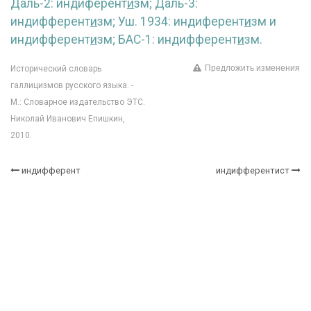
Даль-2: индиферент
и
зм; Даль-3:
индифферент
и
зм; Уш. 1934: индиферент
и
зм и
индифферент
и
зм; БАС-1: индифферент
и
зм.
Предложить изменения
Исторический словарь
галлицизмов русского языка. -
М.: Словарное издательство ЭТС.
Николай Иванович Епишкин,
2010.
индифферент
индифферентист