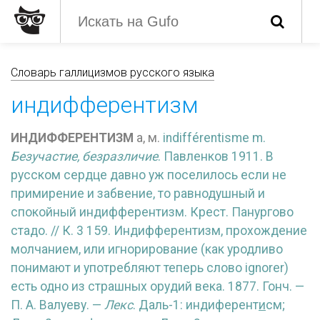
Словарь галлицизмов русского языка
индифферентизм
ИНДИФФЕРЕНТИЗМ
а, м.
indifférentisme m.
Безучастие, безразличие
. Павленков 1911. В
русском сердце давно уж поселилось если не
примирение и забвение, то равнодушный и
спокойный индифферентизм. Крест. Панургово
стадо. // К. 3 159. Индифферентизм, прохождение
молчанием, или игнорирование (как уродливо
понимают и употребляют теперь слово
ignorer)
есть одно из страшных орудий века. 1877. Гонч. —
П. А. Валуеву. —
Лекс
. Даль-1: индиферент
и
см;