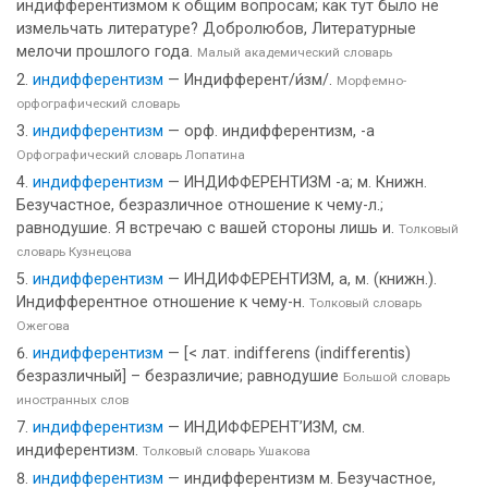
индифферентизмом к общим вопросам; как тут было не
измельчать литературе? Добролюбов, Литературные
мелочи прошлого года.
Малый академический словарь
индифферентизм
— Индифферент/и́зм/.
Морфемно-
орфографический словарь
индифферентизм
— орф. индифферентизм, -а
Орфографический словарь Лопатина
индифферентизм
— ИНДИФФЕРЕНТИЗМ -а; м. Книжн.
Безучастное, безразличное отношение к чему-л.;
равнодушие. Я встречаю с вашей стороны лишь и.
Толковый
словарь Кузнецова
индифферентизм
— ИНДИФФЕРЕНТИЗМ, а, м. (книжн.).
Индифферентное отношение к чему-н.
Толковый словарь
Ожегова
индифферентизм
— [< лат. indifferens (indifferentis)
безразличный] – безразличие; равнодушие
Большой словарь
иностранных слов
индифферентизм
— ИНДИФФЕРЕНТ’ИЗМ, см.
индиферентизм.
Толковый словарь Ушакова
индифферентизм
— индифферентизм м. Безучастное,