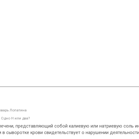
оварь Лопатина
 Одно Н или два?
печени, представляющий собой калиевую или натриевую соль 
и в сыворотке крови свидетельствует о нарушении деятельности