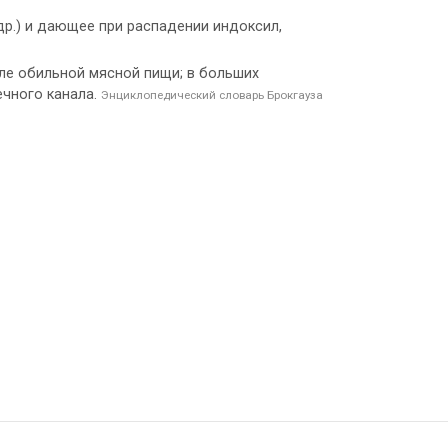
 др.) и дающее при распадении индоксил,
осле обильной мясной пищи; в больших
ечного канала.
Энциклопедический словарь Брокгауза