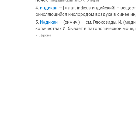
почек.
Медицинская энциклопедия
индикан
— [< лат. indicus индийский] – веще
окисляющийся кислородом воздуха в синее и
Индикан
— (химич.) — см. Глюкозиды. И. (мед
количествах И. бывает в патологической моче,
и Ефрона