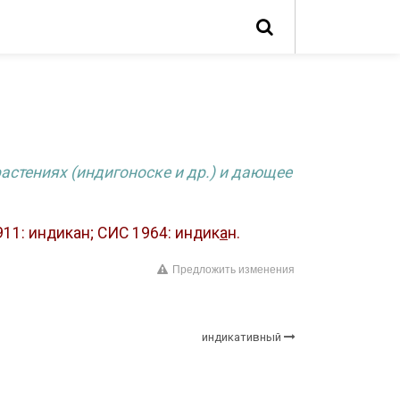
астениях (индигоноске и др.) и дающее
11: индикан; СИС 1964: индик
а
н.
Предложить изменения
индикативный