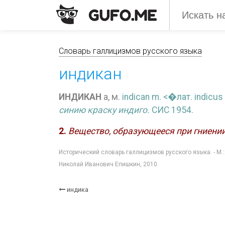
Словарь галлицизмов русского языка
индикан
ИНДИКАН
а, м.
indican m. <�лат.
indicu
синию краску индиго.
СИС 1954.
2.
Вещество, образующееся при гниени
Исторический словарь галлицизмов русского языка. - М.
Николай Иванович Епишкин, 2010.
индика