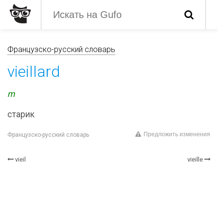
Французско-русский словарь
vieillard
m
старик
Предложить изменения
Французско-русский словарь
vieil
vieille