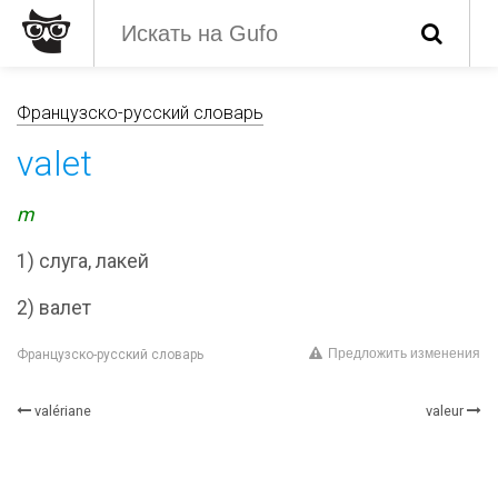
Французско-русский словарь
valet
m
1) слуга, лакей
2) валет
Предложить изменения
Французско-русский словарь
valériane
valeur